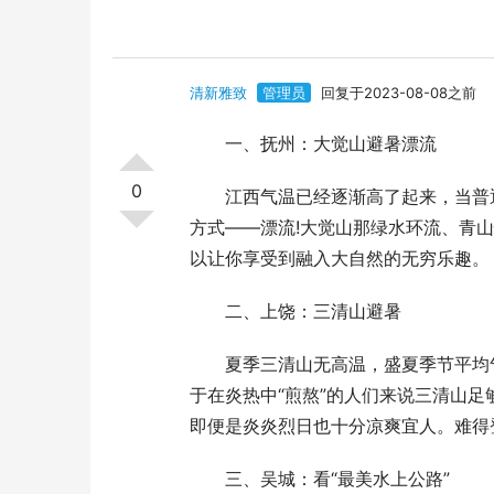
清新雅致
管理员
回复于2023-08-08之前
一、抚州：大觉山避暑漂流
0
江西气温已经逐渐高了起来，当普通
方式——漂流!大觉山那绿水环流、青
以让你享受到融入大自然的无穷乐趣。
二、上饶：三清山避暑
夏季三清山无高温，盛夏季节平均气温为
于在炎热中“煎熬”的人们来说三清山
即便是炎炎烈日也十分凉爽宜人。难得
三、吴城：看“最美水上公路”