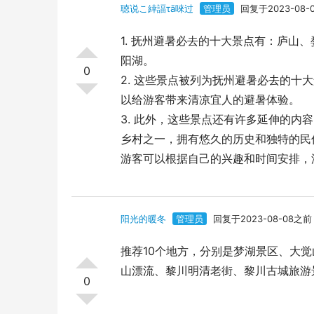
聴说こ緈諨τā唻过
管理员
回复于2023-08-
1. 抚州避暑必去的十大景点有：庐山
阳湖。
0
2. 这些景点被列为抚州避暑必去的
以给游客带来清凉宜人的避暑体验。
3. 此外，这些景点还有许多延伸的
乡村之一，拥有悠久的历史和独特的民
游客可以根据自己的兴趣和时间安排，
阳光的暖冬
管理员
回复于2023-08-08之前
推荐10个地方，分别是梦湖景区、大
山漂流、黎川明清老街、黎川古城旅游
0