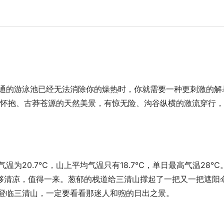
的游泳池已经无法消除你的燥热时，你就需要一种更刺激的解
山怀抱、古莽苍源的天然美景，有惊无险、沟谷纵横的激流穿行
20.7℃，山上平均气温只有18.7℃，单日最高气温28℃
足够清凉，值得一来。葱郁的栈道给三清山撑起了一把又一把遮阳
登临三清山，一定要看看那迷人和煦的日出之景。