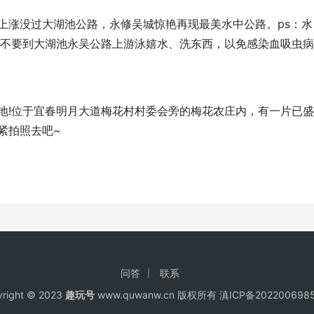
上涨没过大湖池公路，永修吴城惊艳再现最美水中公路。ps：水
也不要到大湖池永吴公路上游泳嬉水、洗东西，以免感染血吸虫病
!位于宜春明月大道梅花村村委会旁的梅花农庄内，有一片已盛
紧拍照去吧~
问答
联系
right © 2023
趣玩号
www.quwanw.cn 版权所有
滇ICP备202200698