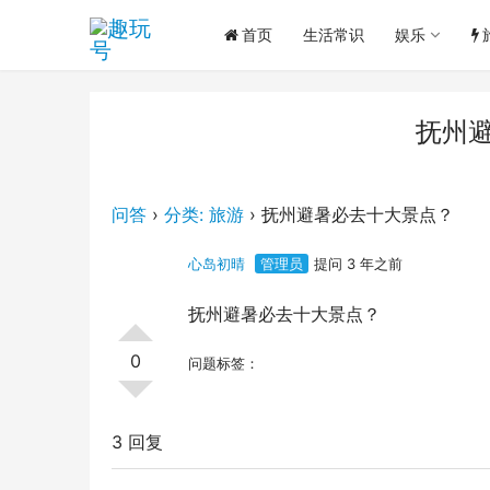
首页
生活常识
娱乐
抚州
问答
›
分类: 旅游
›
抚州避暑必去十大景点？
心岛初晴
管理员
提问 3 年之前
抚州避暑必去十大景点？
0
问题标签：
3 回复