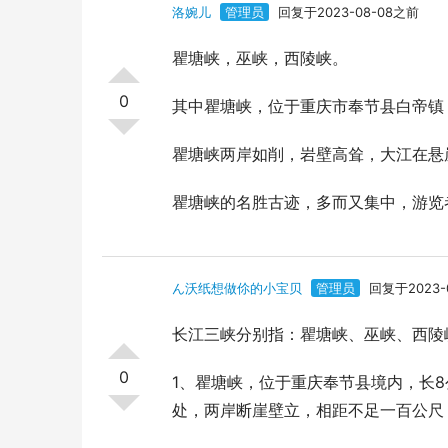
洛婉儿
管理员
回复于2023-08-08之前
瞿塘峡，巫峡，西陵峡。
0
其中瞿塘峡，位于重庆市奉节县白帝镇
瞿塘峡两岸如削，岩壁高耸，大江在悬
瞿塘峡的名胜古迹，多而又集中，游览
ん沃纸想做伱的小宝贝
管理员
回复于2023-
长江三峡分别指：瞿塘峡、巫峡、西陵
0
1、瞿塘峡，位于重庆奉节县境内，长
处，两岸断崖壁立，相距不足一百公尺