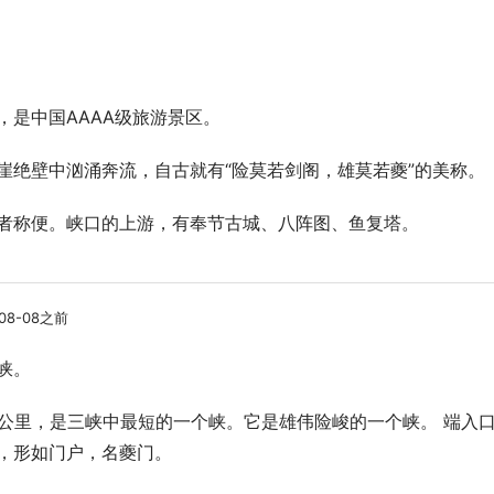
，是中国AAAA级旅游景区。
崖绝壁中汹涌奔流，自古就有“险莫若剑阁，雄莫若夔”的美称。
者称便。峡口的上游，有奉节古城、八阵图、鱼复塔。
08-08之前
峡。
8公里，是三峡中最短的一个峡。它是雄伟险峻的一个峡。 端入
，形如门户，名夔门。