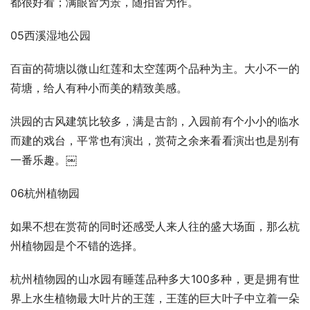
都很好看；满眼皆为景，随拍皆为作。
05西溪湿地公园
百亩的荷塘以微山红莲和太空莲两个品种为主。大小不一的
荷塘，给人有种小而美的精致美感。
洪园的古风建筑比较多，满是古韵，入园前有个小小的临水
而建的戏台，平常也有演出，赏荷之余来看看演出也是别有
一番乐趣。￼
06杭州植物园
如果不想在赏荷的同时还感受人来人往的盛大场面，那么杭
州植物园是个不错的选择。
杭州植物园的山水园有睡莲品种多大100多种，更是拥有世
界上水生植物最大叶片的王莲，王莲的巨大叶子中立着一朵