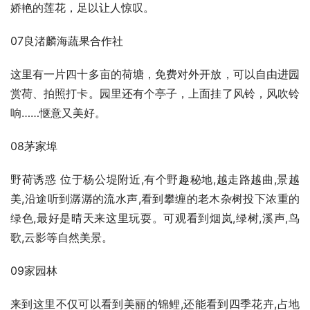
娇艳的莲花，足以让人惊叹。
07良渚麟海蔬果合作社
这里有一片四十多亩的荷塘，免费对外开放，可以自由进园
赏荷、拍照打卡。园里还有个亭子，上面挂了风铃，风吹铃
响……惬意又美好。
08茅家埠
野荷诱惑 位于杨公堤附近,有个野趣秘地,越走路越曲,景越
美,沿途听到潺潺的流水声,看到攀缠的老木杂树投下浓重的
绿色,最好是晴天来这里玩耍。可观看到烟岚,绿树,溪声,鸟
歌,云影等自然美景。
09家园林
来到这里不仅可以看到美丽的锦鲤,还能看到四季花卉,占地