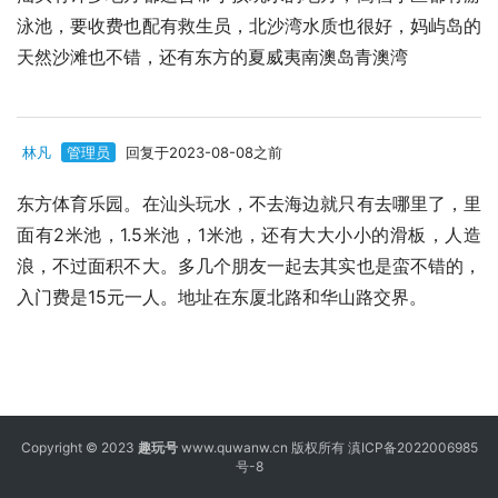
泳池，要收费也配有救生员，北沙湾水质也很好，妈屿岛的
天然沙滩也不错，还有东方的夏威夷南澳岛青澳湾
林凡
管理员
回复于2023-08-08之前
东方体育乐园。在汕头玩水，不去海边就只有去哪里了，里
面有2米池，1.5米池，1米池，还有大大小小的滑板，人造
浪，不过面积不大。多几个朋友一起去其实也是蛮不错的，
入门费是15元一人。地址在东厦北路和华山路交界。
Copyright © 2023
趣玩号
www.quwanw.cn 版权所有
滇ICP备2022006985
号-8