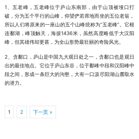
1、五老峰，五老峰位于庐山东南部，由于山顶被垭口打
破，分为五个平行的山峰，仰望俨若席地而坐的五位老翁，
所以人们将原来的一座山的五个山峰统称为“五老峰”。它根
连鄱湖，峰顶触天，海拔1436米，虽然高度略低于大汉阳
峰，但其雄伟却更甚，为全山形势最壮丽的奇险风光。
2、含鄱口，庐山是中国九大观日处之一，含鄱口也是观日
出的最佳地点。它位于庐山东谷，位于鄱峰中段和汉阳峰中
段之间，形成一条巨大的沟壑，大有一口汲尽阳湖山麓取水
的潜力。
1
2
下一页 »