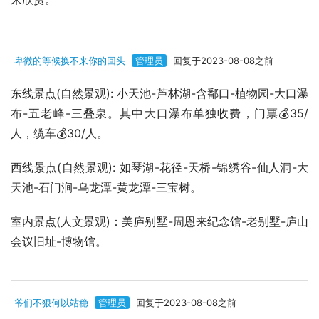
卑微的等候换不来你的回头
管理员
回复于2023-08-08之前
东线景点(自然景观): 小天池-芦林湖-含鄱口-植物园-大口瀑
布-五老峰-三叠泉。其中大口瀑布单独收费，门票💰35/
人，缆车💰30/人。
西线景点(自然景观): 如琴湖-花径-天桥-锦绣谷-仙人洞-大
天池-石门涧-乌龙潭-黄龙潭-三宝树。
室内景点(人文景观)：美庐别墅-周恩来纪念馆-老别墅-庐山
会议旧址-博物馆。
爷们不狠何以站稳
管理员
回复于2023-08-08之前