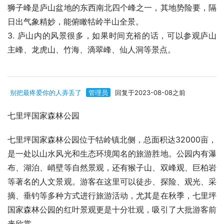
狮子峰是庐山盆地的东西南北四个峰之一，其地势险要，隔
日出气象精妙，能俯瞰牯岭半山全景。
3. 庐山内的风景很多，如果时间充裕的话，可以参观庐山
主峰、龙虎山、竹海、滴翠峰、仙人洞等景点。
别把最疼爱你的人弄丢了
管理员
回复于2023-08-08之前
七里坪国家森林公园
七里坪国家森林公园位于牯岭镇北侧，总面积达32000亩，
是一处以山水风光和生态环境闻名的旅游胜地。公园内有瀑
布、湖泊、峭壁等自然景观，还有猴子山、双峰观、巨柏岩
等著名的人文景观。游客在这里可以徒步、探险、观光、采
摘、垂钓等多种方式进行旅游活动，尤其是在秋季，七里坪
国家森林公园的红叶景观更是十分壮观，吸引了大批游客前
来欣赏。