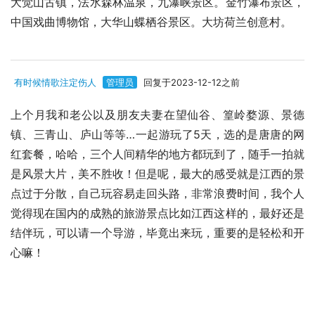
大觉山古镇，法水森林温泉，九瀑峡景区。金竹瀑布景区，
中国戏曲博物馆，大华山蝶栖谷景区。大坊荷兰创意村。
有时候情歌注定伤人
管理员
回复于2023-12-12之前
上个月我和老公以及朋友夫妻在望仙谷、篁岭婺源、景德
镇、三青山、庐山等等…一起游玩了5天，选的是唐唐的网
红套餐，哈哈，三个人间精华的地方都玩到了，随手一拍就
是风景大片，美不胜收！但是呢，最大的感受就是江西的景
点过于分散，自己玩容易走回头路，非常浪费时间，我个人
觉得现在国内的成熟的旅游景点比如江西这样的，最好还是
结伴玩，可以请一个导游，毕竟出来玩，重要的是轻松和开
心嘛！