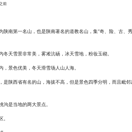
8之前
为陕南第一名山，也是陕南著名的道教名山，集“奇、险、古、秀
内冬天雪景非常美，雾凇沆砀，冰天雪地，粉妆玉砌。
内，景色优美，冬天滑雪场人山人海。
，是陕西省有名的山，海拔不高，但是景色四季分明，而且毗邻
桃沟是当地的两大景点。
区。