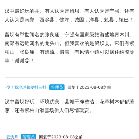
汉中最好玩的县。有人认为是留坝。有人认为是宁强。还有
人认为是南郑。西乡县，佛坪，城固，洋县，勉县，镇巴！
留坝有举世闻名的张良庙，宁强有国家级旅游盛地青木川。
南郑有远近闻名的龙头山。但我喜欢的是留坝县。它们有紫
柏山，张良庙，有漂流，滑雪，有风情小镇可以居住纳凉等
等！谢谢😜！
少了我地球都要抖三抖
管理员
回复于2023-08-08之前
汉中留坝好玩，环境优美，县城干净整洁，花草树木郁郁葱
葱，还有紫柏山滑雪场供人们尽情玩耍。
云浅月
管理员
回复于2023-08-08之前