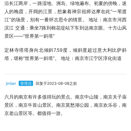
沿长江两岸，一路湿地、洲岛、绿地遍布。初夏的傍晚，迷
人的晚霞，开阔的江景，想象着禅宗祖师达摩在此“一苇渡
江”的场景，别有一番怀古思今的情景。 地址：南京市河西
滨江 交通：乘坐7路到棉花堤站下车到达南京眼。十方山风
景区——“世界第一斜塔”
定林寺塔塔身向北倾斜7.59度，倾斜度超过意大利比萨斜
塔，堪称“世界第一斜塔”。 地址：南京市江宁区淳化街道
jinlian
管理员
回复于2023-08-08之前
六月的南京有许多值得玩的景点。南京中山陵，南京夫子庙
景区，南京牛首山景区。南京莫愁湖公园，南京欢乐谷，南
京老山景区等。都值得一游。