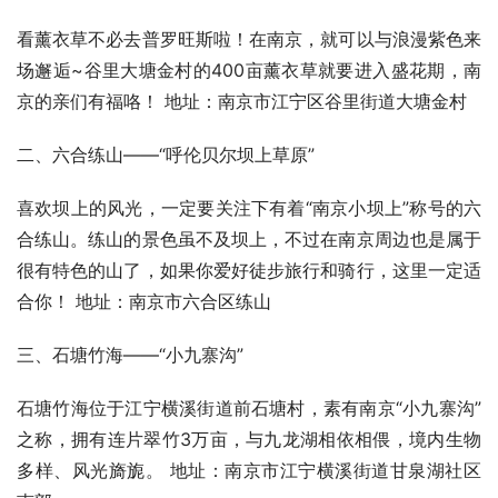
看薰衣草不必去普罗旺斯啦！在南京，就可以与浪漫紫色来
场邂逅~谷里大塘金村的400亩薰衣草就要进入盛花期，南
京的亲们有福咯！ 地址：南京市江宁区谷里街道大塘金村
二、六合练山——“呼伦贝尔坝上草原”
喜欢坝上的风光，一定要关注下有着“南京小坝上”称号的六
合练山。练山的景色虽不及坝上，不过在南京周边也是属于
很有特色的山了，如果你爱好徒步旅行和骑行，这里一定适
合你！ 地址：南京市六合区练山
三、石塘竹海——“小九寨沟”
石塘竹海位于江宁横溪街道前石塘村，素有南京“小九寨沟”
之称，拥有连片翠竹3万亩，与九龙湖相依相偎，境内生物
多样、风光旖旎。 地址：南京市江宁横溪街道甘泉湖社区