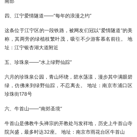
南部
四、江宁爱情隧道——“每年的浪漫之约”
这条位于江宁区的一段铁路，被网友们冠以“爱情隧道”的美
称，其两旁的绿植枝繁叶茂，吸引不少游客慕名前往。 地
址：江宁银杏湖大道附近
五、珍珠泉——“水上绿野仙踪”
六月的珍珠泉公园，青山环绕，碧水荡漾，漫步其中满眼碧
绿，仿佛来到绿野仙踪，不忍离去。 地址：南京市浦口区
珍珠街178号
六、牛首山——“南郊圣境”
牛首山是佛教牛头禅宗的开教处与发祥地，历史上牛首山寺
院兴盛，最多时达32座。 地址：南京市雨花台区牛首山