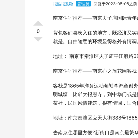
很酷很孤独
管理员
回复于2023-08-08之前
南京住宿推荐——南京夫子庙国际青年
0
背包客们喜欢入住的地方，既经济又实
就是。自由随意的环境显得格外有情调
地址： 南京市秦淮区夫子庙平江府路6
南京住宿推荐——南京心之旅花园客栈
客栈是1865年洋务运动领袖李鸿章
明城墙、比邻大报恩寺，到中华门或是
茶社，民国风情建筑，很有情调，适合
地址：南京秦淮区应天大街388号1865
去南京住哪里方便?新街口是南京最繁