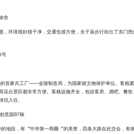
旅舍
惠，环境很好很干净，交通也很方便，夫子庙步行街出了东门拐
。
8号
创办的首家兵工厂——金陵制造局，为国家级文物保护单位。客栈
雨花台景区都非常方便。客栈设施齐全，包括客房、酒吧、餐饮
情侣入住。
创意园B7栋
华的地段，有〝中华第一商圈〞的美誉，四条大路在此交会，有