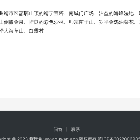
曲靖市区寥廓山顶的靖宁宝塔、南城门广场、沾益的海峰湿地、
山倒撒金泉、陆良的彩色沙林、师宗菌子山、罗平金鸡油菜花、
泽大海草山、白露村
问答
联系
right © 2023
趣玩号
www.quwanw.cn 版权所有
滇ICP备202200698