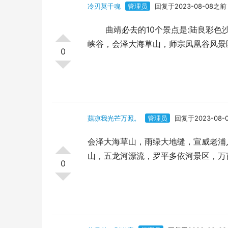
冷刃莫千魂
管理员
回复于2023-08-08之前
曲靖必去的10个景点是:陆良彩色沙
峡谷，会泽大海草山，师宗凤凰谷风景
0
菇凉我光芒万照。
管理员
回复于2023-08-
会泽大海草山，雨绿大地缝，宣威老浦
山，五龙河漂流，罗平多依河景区，万
0