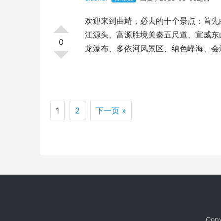
欢迎来到曲靖，必去的十个景点：首先
江源头、富源胜境关秦五尺道、宣威东
0
龙瀑布、多依河风景区、纳色峰海、会
1
2
下一页 »
Copy