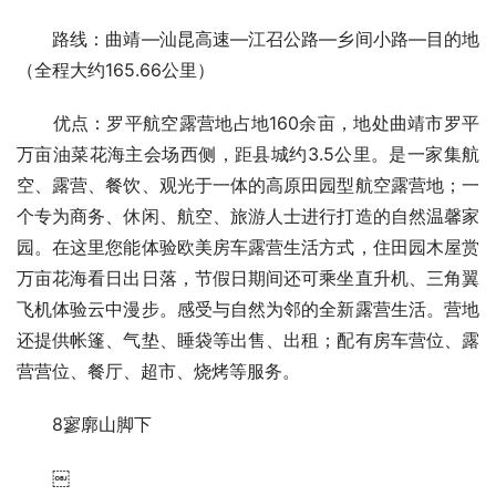
路线：曲靖—汕昆高速—江召公路—乡间小路—目的地
（全程大约165.66公里）
优点：罗平航空露营地占地160余亩，地处曲靖市罗平
万亩油菜花海主会场西侧，距县城约3.5公里。是一家集航
空、露营、餐饮、观光于一体的高原田园型航空露营地；一
个专为商务、休闲、航空、旅游人士进行打造的自然温馨家
园。在这里您能体验欧美房车露营生活方式，住田园木屋赏
万亩花海看日出日落，节假日期间还可乘坐直升机、三角翼
飞机体验云中漫步。感受与自然为邻的全新露营生活。营地
还提供帐篷、气垫、睡袋等出售、出租；配有房车营位、露
营营位、餐厅、超市、烧烤等服务。
8寥廓山脚下
￼