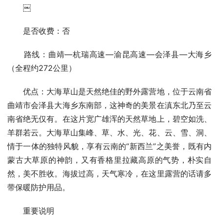
￼
是否收费：否
路线：曲靖—杭瑞高速—渝昆高速—会泽县—大海乡
（全程约272公里）
优点：大海草山是天然绝佳的野外露营地，位于云南省
曲靖市会泽县大海乡东南部，这神奇的美景在滇东北乃至云
南省绝无仅有。在这片宽广雄浑的天然草地上，碧空如洗、
羊群若云。大海草山集峰、草、水、光、花、云、雪、洞、
情于一体的独特风貌，享有云南的“新西兰”之美誉，既有内
蒙古大草原的神韵，又有香格里拉藏高原的气势，朴实自
然，美不胜收。海拔过高，天气寒冷，在这里露营的话请多
带保暖防护用品。
重要说明