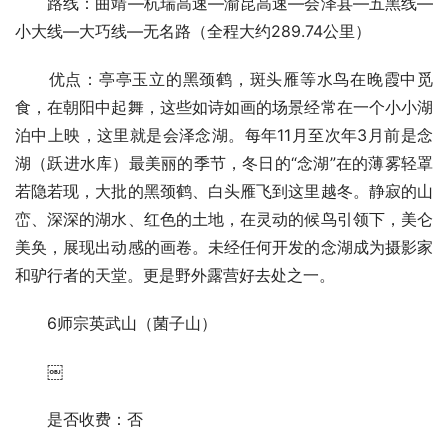
路线：曲靖—杭瑞高速—渝昆高速—会泽县—五黑线—
小大线—大巧线—无名路（全程大约289.74公里）
优点：亭亭玉立的黑颈鹤，斑头雁等水鸟在晚霞中觅
食，在朝阳中起舞，这些如诗如画的场景经常在一个小小湖
泊中上映，这里就是会泽念湖。每年11月至次年3月前是念
湖（跃进水库）最美丽的季节，冬日的“念湖”在的薄雾轻罩
若隐若现，大批的黑颈鹤、白头雁飞到这里越冬。静寂的山
峦、深深的湖水、红色的土地，在灵动的候鸟引领下，美仑
美奂，展现出动感的画卷。未经任何开发的念湖成为摄影家
和驴行者的天堂。更是野外露营好去处之一。
6师宗英武山（菌子山）
￼
是否收费：否