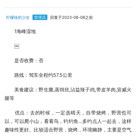
柠檬味的少女
管理员
回复于2023-08-08之前
1海峰湿地
￼
是否收费：否
路线：驾车全程约57.5公里
美食建议：野生菌,蒸饵丝,沾益辣子鸡,带皮羊肉,宣威火
腿等
优点：去的时候，一定选晴天，自带烧烤，野营也可
以，可以爬小山，看看鸟，钓钓鱼…多约点人一起去，这样
趣味性更好。比较适合野营，烧烤，环境幽静，主要是空气