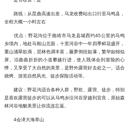
路线：从昆曲高速出发，马龙收费站出口行至马鸣县，
全程大概一小时左右
优点：野花沟位于曲靖市马龙县城西约45公里的马鸣
乡境内，地处马鞍山北面，十里河谷中一年四季鲜花盛开，
重山涌翠欲滴，层林色调丰富，藤萝倒挂如瀑，繁华如锦似
屏。沿曲曲折折的小道攀越行进，使人既体会到冒险的心
悸，又享受了大自然的美景，是野外露营好去处之一。适合
烧烤、游览自然风光、徒步探险活动等。
建议：野花沟适合各种人群，野炊、露营、徒步，特别
是喜欢露营徒步的可以从马鸣乡沿河谷穿越到宜良，原始森
林河谷地貌美景让你流连忘返。
4会泽大海草山