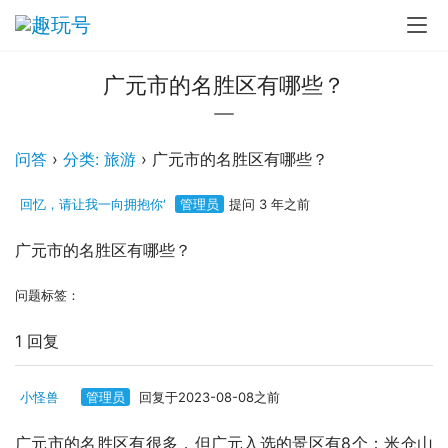
广元市的名胜区有哪些？
问答
›
分类: 旅游
›
广元市的名胜区有哪些？
回忆，请让我一向拥抱你′
管理员
提问 3 年之前
广元市的名胜区有哪些？
问题标签：
1 回复
小怪兽ゞ
管理员
回复于2023-08-08之前
广元市的名胜区有很多，但广元入选的景区有8个：米仓山