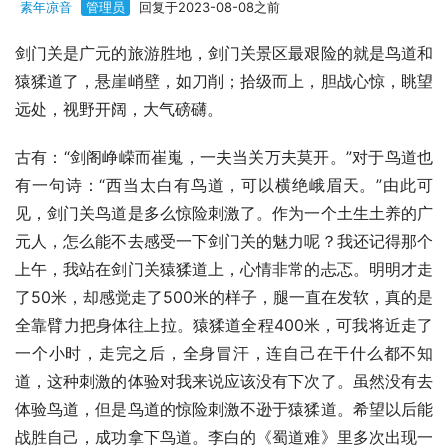
素年凉音
管理员
回复于2023-08-08之前
剑门关是广元的旅游胜地，剑门关景区最艰险的就是鸟道和
猿猱道了，悬崖峭壁，如刀削；拾级而上，胆战心惊，眺望
远处，视野开阔，大气磅礴。
古有：“剑阁峥嵘而崔嵬，一夫当关万夫莫开。”对于鸟道也
有一句诗：“西当太白有鸟道，可以横绝峨眉天。”由此可
见，剑门关鸟道是多么惊险刺激了。作为一个土生土养的广
元人，怎么能不去感受一下剑门关的魅力呢？我还记得那个
上午，我站在剑门关猿猱道上，心情非常的忐忑。明明才走
了50米，却感觉走了500米的样子，腿一直在发软，真的是
全靠臂力把身体往上拉。猿猱道全程400米，可我将近走了
一个小时，走完之后，全身冒汗，连自己在干什么都不知
道，这种刺激的体验对我来说应该没有下次了。虽然没有去
体验鸟道，但是鸟道的惊险刺激不逊于猿猱道。希望以后能
战胜自己，成功拿下鸟道。李白的《蜀道难》里多次出现一