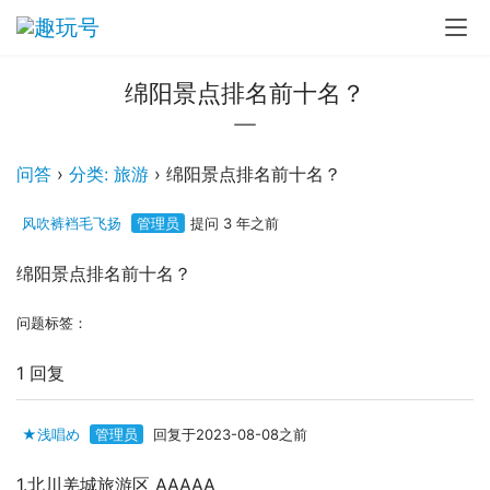
绵阳景点排名前十名？
问答
›
分类: 旅游
›
绵阳景点排名前十名？
风吹裤裆毛飞扬
管理员
提问 3 年之前
绵阳景点排名前十名？
问题标签：
1 回复
★浅唱め
管理员
回复于2023-08-08之前
1.北川羌城旅游区 AAAAA