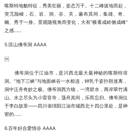
喀斯特地貌特征，秀美壮丽，姿态万千。十二峰拔地而起，
突兀险峻，石、岩、洞、谷、关，遍布其间，集雄、奇、
幽、秀于一身。景观随视角而变化，大有“横看成岭侧成峰”
之感……
5.匡山佛爷洞 AAAA
￼
佛爷洞位于江油市，是川西北最大最神秘的喀斯特溶
洞。“地下三峡”与地面峡谷一水相连，钟乳千姿扑朔迷离，
洞中泛舟奇妙之极。佛爷洞西方镜，一湾碧水，两岸翠竹满
山。水之尽头为小雷音寺，荡舟其间，乐而忘归。佛爷洞位
于李白故里——四川省绵阳江油市城西北十四公里处，是神
密的……
6.百年好合爱情谷 AAAA