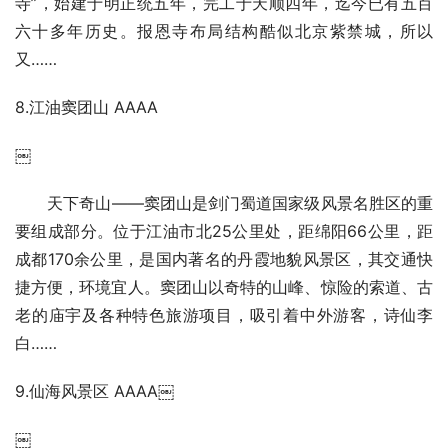
寺”，始建于明正统五年，完工于天顺四年，迄今已有五百
六十多年历史。报恩寺布局结构酷似北京紫禁城，所以
又……
8.江油窦团山 AAAA
￼
天下奇山――窦团山是剑门蜀道国家级风景名胜区的重
要组成部分。位于江油市北25公里处，距绵阳66公里，距
成都170余公里，是国内著名的丹霞地貌风景区，其交通快
捷方便，环境宜人。窦团山以奇特的山峰、惊险的索道、古
老的庙宇及各种特色旅游项目，吸引着中外游客，诗仙李
白……
9.仙海风景区 AAAA￼
￼