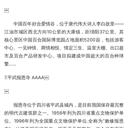
￼
中国百年好合爱情谷，位于唐代伟大诗人李白故里——
江油市城区西北方向10公里的大康镇，距绵阳37公里。其
核心景区中国百合国际博览园占地面积5200亩，包括游客
中心、一见钟情、两情相悦、情定三生、温室大棚、出口超
市及百合产品研发中心。项目拟建成中国超大的百合种球
繁……
7.平武报恩寺 AAAA￼
￼
报恩寺位于四川省平武县城内，是目前我国保存最完整
的明代古建筑群之一。1956年列为四川省重点文物保护单
位。1996年列为全国重点文物保护单位.全称为“敕修报恩