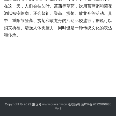
在这一天，人们会挂艾叶、菖蒲等草药，饮用菖蒲粥和菊花
酒以祛疫除病，还会祭祖、登高、赏菊、放龙舟等活动。其
中，重阳节登高、赏菊和放龙舟的活动比较盛行，据说可以
消灾祈福、增强人体免疫力，同时也是一种传统文化的表达
和传承。
Copyright © 2023
趣玩号
www.quwanw.cn 版权所有
滇ICP备2022006985
号-8