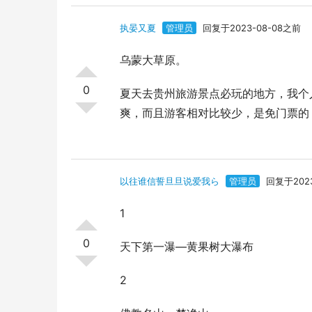
执晏又夏
管理员
回复于2023-08-08之前
乌蒙大草原。
0
夏天去贵州旅游景点必玩的地方，我个
爽，而且游客相对比较少，是免门票的
以往谁信誓旦旦说爱我ら
管理员
回复于2023
1
0
天下第一瀑—黄果树大瀑布
2