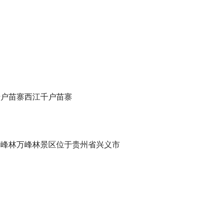
千户苗寨西江千户苗寨
万峰林万峰林景区位于贵州省兴义市