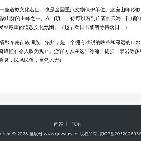
，是一座道教文化名山，也是全国重点文物保护单位。这座山峰形似
味脊梁山脉的主峰之一。在山顶上，你可以看到广袤的云海、陡峭
受到厚重的道教文化氛围。（起早看日出或者等待落日！）
贵州省黔东南苗族侗族自治州，是一个拥有壮观的峡谷和深远的山水
奇峰怪石令人叹为观止。游客可以在这里漂流、徒步、攀岩等多
避暑，民风民俗，自然风光）
问答
联系
right © 2023
趣玩号
www.quwanw.cn 版权所有
滇ICP备202200698