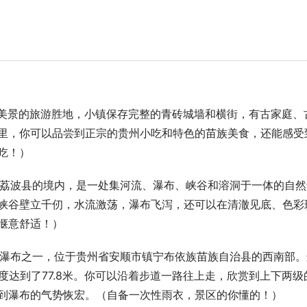
然美景的旅游胜地，小镇保存完整的青砖城墙和横街，有古家庭、
里，你可以品尝到正宗的贵州小吃和特色的苗族美食，还能感受
吃！）
贵州荔波县的境内，是一处集河流、瀑布、峡谷和溶洞于一体的自然
峡谷壁立千仞，水流激荡，瀑布飞泻，还可以在清澈见底、色彩
惬意舒适！）
大的瀑布之一，位于贵州省安顺市镇宁布依族苗族自治县的西南部。
度达到了77.8米。你可以沿着步道一路往上走，欣赏到上下两级
到瀑布的气势恢宏。（自备一次性雨衣，景区的你懂的！）