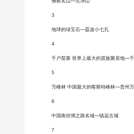
佛教名山—梵净山
3
地球的绿宝石—荔波小七孔
4
千户苗寨 世界上最大的苗族聚居地—
5
万峰林 中国最大的喀斯特峰林—贵州
6
中国南丝绸之路名城—镇远古城
7