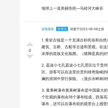
地球上一道美丽伤疤—马岭河大峡谷
深海孤鱼
管理员
回复于2023-08-08之前
1. 青岩古镇是一个充满古朴民俗和自
建筑、古桥、古船等古迹和景观。在这
0
浓厚的苗族文化氛围。（猪脚是真的好
2. 荔波小七孔荔波小七孔景区位于
区。游客可以在这里欣赏到雄奇险峻的
斓的溶洞中穿行探险。（漫步水畔林间
3. 黄果树瀑布黄果树瀑布是中国最
个壮观的瀑布由18个瀑布组成，跌落高
瀑布，还可以在瀑布前的观景台上感受