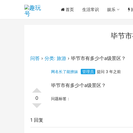
首页
生活常识
娱乐
毕节市
问答
›
分类: 旅游
›
毕节市有多少个a级景区？
网名长了能撩妹
管理员
提问 3 年之前
毕节市有多少个a级景区？
0
问题标签：
1 回复