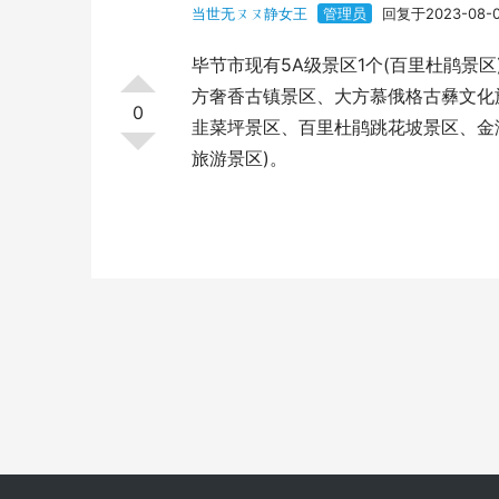
当世无ㄡㄡ静女王
管理员
回复于2023-08-
毕节市现有5A级景区1个(百里杜鹃景区
方奢香古镇景区、大方慕俄格古彝文化
0
韭菜坪景区、百里杜鹃跳花坡景区、金
旅游景区)。