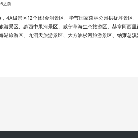
08之前
)，4A级景区12个(织金洞景区、毕节国家森林公园拱拢坪景区
旅游景区、黔西中果河景区、威宁草海生态旅游区、赫章阿西里
海湖旅游区、九洞天旅游景区、大方油杉河旅游景区、纳雍总溪