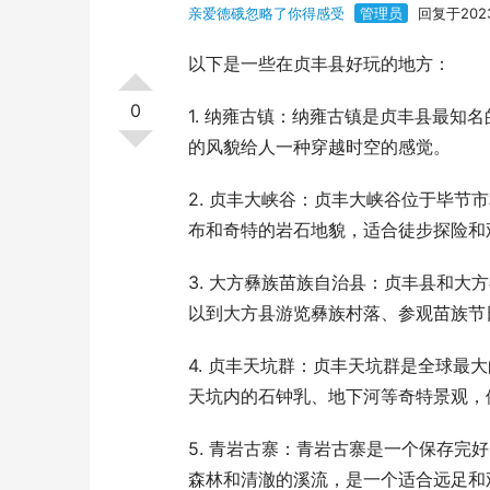
亲爱德硪忽略了你得感受
管理员
回复于2023
以下是一些在贞丰县好玩的地方：
0
1. 纳雍古镇：纳雍古镇是贞丰县最知
的风貌给人一种穿越时空的感觉。
2. 贞丰大峡谷：贞丰大峡谷位于毕
布和奇特的岩石地貌，适合徒步探险和
3. 大方彝族苗族自治县：贞丰县和
以到大方县游览彝族村落、参观苗族节
4. 贞丰天坑群：贞丰天坑群是全球
天坑内的石钟乳、地下河等奇特景观，
5. 青岩古寨：青岩古寨是一个保存
森林和清澈的溪流，是一个适合远足和