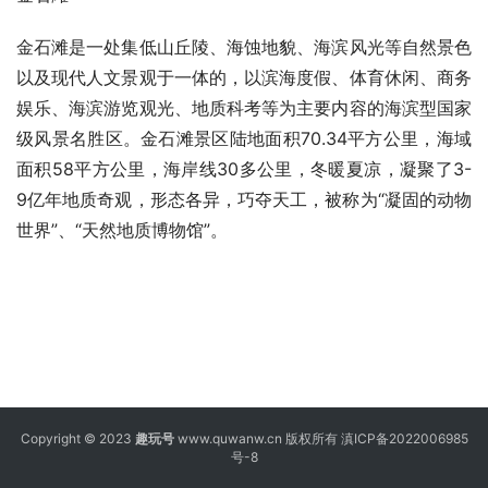
金石滩是一处集低山丘陵、海蚀地貌、海滨风光等自然景色
以及现代人文景观于一体的，以滨海度假、体育休闲、商务
娱乐、海滨游览观光、地质科考等为主要内容的海滨型国家
级风景名胜区。金石滩景区陆地面积70.34平方公里，海域
面积58平方公里，海岸线30多公里，冬暖夏凉，凝聚了3-
9亿年地质奇观，形态各异，巧夺天工，被称为“凝固的动物
世界”、“天然地质博物馆”。
Copyright © 2023
趣玩号
www.quwanw.cn 版权所有
滇ICP备2022006985
号-8