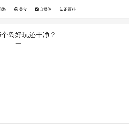
旅游
美食
自媒体
知识百科
哪个岛好玩还干净？