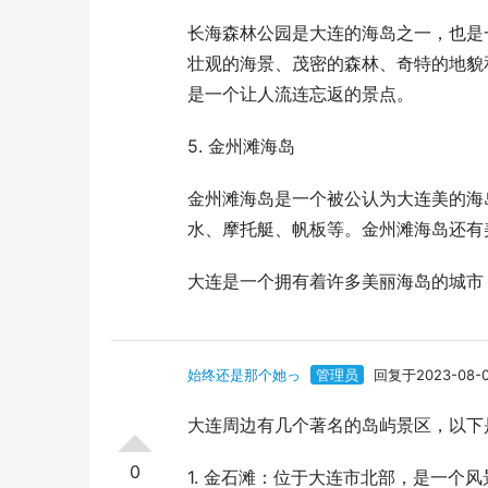
长海森林公园是大连的海岛之一，也是
壮观的海景、茂密的森林、奇特的地貌
是一个让人流连忘返的景点。
5. 金州滩海岛
金州滩海岛是一个被公认为大连美的海
水、摩托艇、帆板等。金州滩海岛还有
大连是一个拥有着许多美丽海岛的城市
始终还是那个她っ
管理员
回复于2023-08-
大连周边有几个著名的岛屿景区，以下
0
1. 金石滩：位于大连市北部，是一个