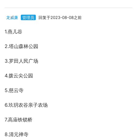
龙威廉
管理员
回复于2023-08-08之前
1.燕儿谷
2.塔山森林公园
3.罗田人民广场
4.拨云尖公园
5.慈云寺
6.玖玥农谷亲子农场
7.高庙铁锁桥
8.清元禅寺