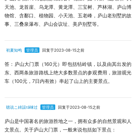
天池、龙首崖、乌龙潭、黄龙潭、三宝树、芦林湖、庐山博
物馆、含鄱口、植物园、小天池、五老峰，庐山老别墅的故
事、三叠泉瀑布、庐山会议址、美庐别墅等。
初夏知鸣
管理员
回复于2023-08-15之前
答：庐山大门票（160元）即包括牯岭镇，以及由其出发的
东、西两条旅游路线上绝大多数景点的参观费用，旅游观光
车（100元，7日内有效）串起了山上的主要景点。
聴说こ緈諨τā唻过
管理员
回复于2023-08-15之前
庐山是中国著名的旅游胜地之一，拥有众多的自然景观和人
文景点。关于庐山大门票，一般来说包括如下景点：