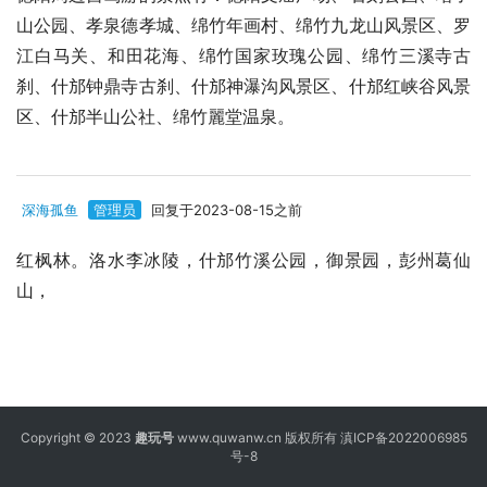
山公园、孝泉德孝城、绵竹年画村、绵竹九龙山风景区、罗
江白马关、和田花海、绵竹国家玫瑰公园、绵竹三溪寺古
刹、什邡钟鼎寺古刹、什邡神瀑沟风景区、什邡红峡谷风景
区、什邡半山公社、绵竹麗堂温泉。
深海孤鱼
管理员
回复于2023-08-15之前
红枫林。洛水李冰陵，什邡竹溪公园，御景园，彭州葛仙
山，
Copyright © 2023
趣玩号
www.quwanw.cn 版权所有
滇ICP备2022006985
号-8