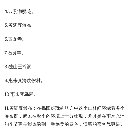
4.云景湖樱花。
5.黄满寨瀑布。
6.黄龙寺。
7.石灵寺。
8.独山王爷洞。
9.惠来滨海度假村。
10.惠来客鸟尾。
11.黄满寨瀑布：在揭阳好玩的地方中这个山林间环绕着多个
瀑布群，所以在整个的环境上十分壮观，尤其是在雨水充沛
的季节更是能体验到一番绝美的景色，清新的额空气更是让