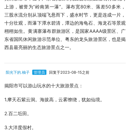
上游，被誉为“岭南第一瀑”。瀑布宽80米、落差50多米，
三股水流分别从顶端飞悬而下，盛水时节，更是连成一片，
十分壮观，而瀑下潭水碧清，潭边的海龟石、海龙石等景观
栩栩如生。黄满寨瀑布群旅游区，是国家AAAA级景区、广
东省国民休闲旅游示范单位、粤东的龙头旅游景区，也是揭
西县最亮丽的生态旅游景点之一。
阳光下的.柚子
管理员
回复于2023-08-15之前
揭阳市可以游山玩水的十大旅游景点：
1.摩天石紫云洞。海拔高，云雾缭绕，犹如仙境。
2.百二坵田。
3.大洋度假村。