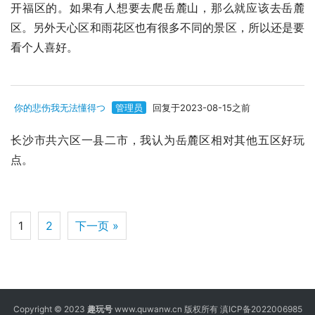
开福区的。如果有人想要去爬岳麓山，那么就应该去岳麓
区。另外天心区和雨花区也有很多不同的景区，所以还是要
看个人喜好。
你的悲伤我无法懂得つ
管理员
回复于2023-08-15之前
长沙市共六区一县二市，我认为岳麓区相对其他五区好玩
点。
1
2
下一页 »
Copyright © 2023
趣玩号
www.quwanw.cn 版权所有
滇ICP备2022006985