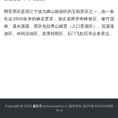
网岙景区是浙江宁波九峰山旅游区的五组景区之一，由一条
长达2600余米的峡谷贯穿，游步道两旁奇峰俊石、修竹茂
林、溪水潺潺。景区包括秀山丽景（入口景观区）、花溪漫
游区、休闲活动区、龙潭祁雨区、石门飞虹区等众多景点。
Copyright © 2023
趣玩号
www.quwanw.cn 版权所有
滇ICP备2022006985
号-8