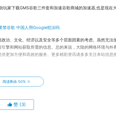
是能够帮助玩家下载GMS谷歌三件套和加速谷歌商城的加速器,也是现在
括政治、文化、经济以及安全等多个层面因素的考虑。虽然无法
索引擎和网站获取所需的信息。总的来说，大陆的网络环境与外
提供更加方便和高效的服务。更多精彩资讯请多多关注本站信息
自行上传分享，仅供网友学习交流，不声明或保证其内容的正确性，如发
阅读剩余 50%
39397536@qq.com 举报，一经查实，本站将立刻删除。
赞
(3)