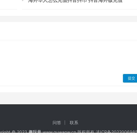
）
海外华人怎么充值抖音抖币 抖音海外版充值
提交
问答
联系
right © 2023
趣玩号
www.quwanw.cn 版权所有
滇ICP备202200698