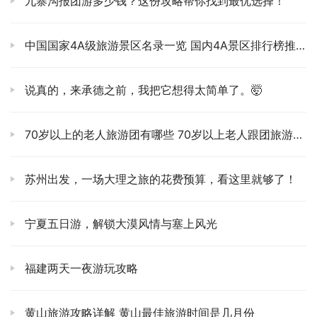
九寨沟报团游多少钱？这份攻略帮你找到最优选择！
在火车站听任何人忽悠你坐私家车！直接去东广场，找那个
永远在排长队的“游5/306路”公交车，那才是正规军。车费
中国国家4A级旅游景区名录一览 国内4A景区排行榜推荐
便宜，直达景区，安全！👍
说实话，在书上、电视上看过无数次兵马俑，但当你亲眼站
说真的，来承德之前，我把它想得太简单了。🤯
在那个巨大的俑坑前，当成千上万个面容各异、神情肃穆的
陶俑在你面前无声地铺展开来，那种震撼，真的，头皮发
70岁以上的老人旅游团有哪些 70岁以上老人跟团旅游规定
麻！你会忍不住去想，两千多年前，是怎样的一群工匠，怀
着怎样的心情，一刀一刀刻画出这些士兵的喜怒哀乐。他们
不是冰冷的陶土，他们是活生生的、有名有姓的秦国士兵，
苏州出发，一场大理之旅的花费预算，看这里就够了！
沉默地守护着他们的帝国。那一刻，历史不再是书本上冰冷
的文字，而是扑面而来的、有重量的呼吸。记得一定要请个
宁夏五日游，解锁大漠风情与塞上风光
讲解，不然你看到的就是一堆土人，听了讲解，你看到的是
一个帝国。🧐
福建两天一夜游玩攻略
从兵马俑出来，如果时间充裕且对杨贵妃和唐玄宗的故事感
兴趣，可以去旁边的华清宫转转。但重头戏，我墙裂推荐
黄山旅游攻略详解 黄山最佳旅游时间是几月份