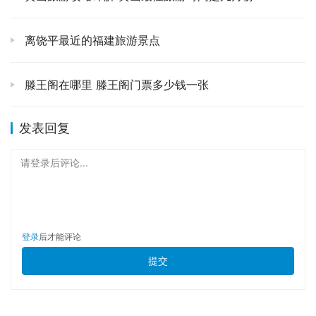
的，是晚上的《长恨歌》实景演出！✨ 就在华清宫里，以骊
山为背景，以九龙湖为舞台，灯光、水幕、火焰、真人表
离饶平最近的福建旅游景点
演……把那段缠绵悱恻的爱情故事演绎得如梦似幻。当“贵
妃”从水中缓缓升起，当漫天的“星辰”为你闪耀，你真的会分
滕王阁在哪里 滕王阁门票多少钱一张
不清自己是在现实还是在梦里。票价虽然不便宜，但绝对值
回票价，那种视听盛宴带来的感动，会让你记很久很久。
发表回复
第三天：国宝的低语与古塔的禅意 🍵
请登录后评论...
📍
路线规划：陕西历史博物馆 ➡️ 大雁塔 ➡️ 大唐不夜城 
想快速了解一座城的底蕴，就去它的博物馆。陕博，被誉为
“古都明珠，华夏宝库”，这话一点不夸张。但，切记！预
登录
后才能评论
约！预约！预约！重要的事情说三晚！至少提前三五天在官
提交
方渠道预约，不然你连大门都进不去。里面的宝贝太多了，
从史前文明到隋唐盛世，看得你眼花缭乱。别走马观花，我
建议你直奔几个镇馆之宝，比如镶金兽首玛瑙杯，比如舞马