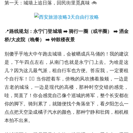
第一天：城墙上追日落，回民街里觅真味 🚲
📍
路线规划：永宁门登城墙 ➡️ 骑行一圈（或半圈） ➡️ 洒金
桥/大皮院（晚餐） ➡️ 钟鼓楼夜景 
别傻乎乎地大中午跑去城墙，会被晒成兵马俑的！我的建议
是，下午四点左右，从南门也就是永宁门上去。为啥是这
儿？因为这儿最气派，租自行车也方便。答应我，一定要租
个自行车！🚴‍♀️ 当你蹬着车，傍晚的风吹拂着脸颊，一边是
古老的城垛，一边是现代的高楼，那种时空交错的感觉，
哇，简直了！你会感觉自己像个巡城的将军，整个长安都在
你的脚下。骑到累了，就随便找个角落坐下，看夕阳怎么一
点点把天空染成橘子汽水的颜色，那种宁静和壮阔，相机根
本拍不出来。