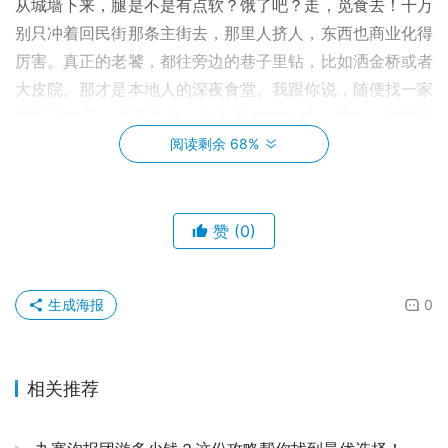
从城墙下来，腿是不是有点软？饿了吧？走，觅食去！千万
别只冲着回民街那条主街去，那里人挤人，东西也商业化得
厉害。真正的老饕，都往旁边的巷子里钻，比如洒金桥或者
大皮院。那才是本地人的深夜食堂。我跟你说，随便找一家
排队长的店，都不会错。来个腊牛肉夹馍，那肉，炖得酥
烂，入口即化，肉香混着馍香，一口下去，什么疲惫都没
阅读剩余 68%
了。再来一碗泡馍，自己亲手掰馍，再交给老板去煮，那个
过程就充满了仪式感。还有那黏黏糊糊甜到心坎儿里的甑
糕，一定要吃！吃饱喝足，溜达到钟鼓楼广场，看看夜幕下
赞
(0)
的琉璃瓦，金碧辉煌，仿佛一秒穿越回大唐盛宴。完美！🤤
第二天：秦俑的凝视与盛唐的梦境 🎭
生成海报
0
📍
路线规划：火车站东广场（坐游5/306路） ➡️ 秦始皇兵
马俑博物馆 ➡️ 华清宫（可选） ➡️ 《长恨歌》演出 
相关推荐
今天绝对是体力与心灵的双重暴击！去兵马俑，听我的，别