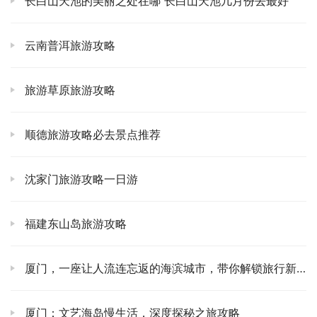
长白山天池的美丽之处在哪 长白山天池几月份去最好
黄山北站，下车后直接就有大巴到汤口，也就是黄山风
景区的换乘中心。这趟车，大概一个小时多一点，很方
云南普洱旅游攻略
便。你要是自驾，停车场也挺多。但说真的，山路十八
弯，还是坐公共交通省心。从汤口到景区门口，还有景
区内部的环保车，这些都挺成熟的，不用担心。不过，
旅游草原旅游攻略
节假日人真的超多，排队等车要有点耐心哦！🚏
住哪儿才舒服？🛌
住宿这事儿，分山上山下。我当时
顺德旅游攻略必去景点推荐
为了看日出日落，咬咬牙在山上住了一晚。贵！真的
贵！💰 但想想，凌晨四点半爬起来，裹着军大衣，在
沈家门旅游攻略一日游
寒风中等那一轮红日跳出云海，那份感动，真的无法用
金钱衡量。你要是预算有限，或者体力不太行，完全可
福建东山岛旅游攻略
以住山下汤口，选择多，价格也亲民。第二天一大早再
上山。我个人觉得，山上住一晚的体验是“点睛之笔”，
厦门，一座让人流连忘返的海滨城市，带你解锁旅行新玩法！
值得拼一下！我住的那家，虽然条件一般，但窗外就是
云雾缭绕的山峰，推开窗那瞬间，感觉自己就是武侠小
说里的隐士了。☁️
厦门：文艺海岛慢生活，深度探秘之旅攻略