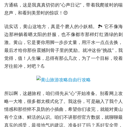
方通稿，这是我真真切切的“心声日记”，带着我爬坡时的喘
息声，和看到美景时的惊叹！😍
说实话，黄山这地方，真是个磨人的小妖精。🏞️ 它不像海
边那种躺着晒太阳的舒服，也不像都市那样灯红酒绿的刺
激。黄山，它是要你用脚一步步丈量，用汗水一点点去换，
最后才给你那份震撼到骨子里的奖励。就冲这份“挑战”，我
觉得，值！人生嘛，总得有那么几次，为了一个目标，咬着
牙往前冲，对吧？💪
所以啊，这趟旅程，咱们得先从“心”开始准备。别看网上攻
略一大堆，很多都太模式化了。我这份，可是融入了我个人
情感和那些猝不及防的小插曲，希望你们读完，就能对黄山
有个立体、鲜活的认识。咱们不讲那些官方数据，就聊聊最
真实的感受，最接地气的建议。准备好了吗？系好安全带，