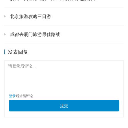
行李要怎么打包？🎒
这可是我的血泪教训！千万别带
太多东西，能少则少！背着大包小包爬山，简直是酷
北京旅游攻略三日游
刑。必需品：舒服的登山鞋（防水防滑是王道！）、速
干衣裤（爬山出汗太正常了）、一件厚外套（山上温差
成都去厦门旅游最佳路线
大，尤其看日出）、雨具（黄山天气变化无常，冲锋衣
雨衣比雨伞方便）、登山杖（真的省力，尤其是下山时
发表回复
对膝盖友好）、手套（冬天必备，夏天防止手磨破）、
帽子（遮阳防风）、墨镜（阳光刺眼）、充电宝（拍照
请登录后评论...
刷屏必备）、少量高能量零食（士力架、巧克力，关键
时刻能救命）。另外，水一定要带足，但别带太多，景
区里也有卖的，贵是贵点，但总比你背着重死好。我的
经验是，带个空水壶，在山顶饭店接热水喝，既省钱又
登录
后才能评论
暖和。☕️
提交
二、我的黄山徒步路线大揭秘！👣✨ 