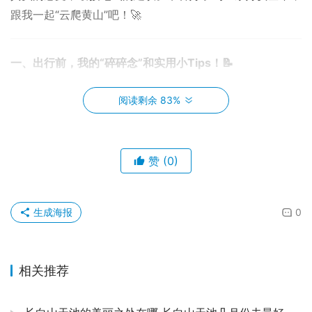
跟我一起“云爬黄山”吧！🚀
一、出行前，我的“碎碎念”和实用小Tips！📝 
什么时候去？🤔
我跟你说，黄山这四季啊，简直是“变
阅读剩余 83%
脸”大师。我上次去是秋末冬初那会儿，枫叶红得跟火
烧云似的，美得不像话，偶尔还能看到点儿初雪的影
子。但缺点呢，就是天气变化快，可能前一秒还阳光灿
赞
(0)
烂，后一秒就雾气蒙蒙了。要是你怕冷，或者想看云
海，那春末夏初或者秋高气爽的时候去，大概率能碰
生成海报
上。我有个朋友春节去的，雪景美是美，但路滑，有些
0
景点还封了。所以，我的建议是，先看看你最想看哪种
黄山，再决定。云海控？那得多关注天气预报，雨后初
相关推荐
晴是最佳！🌦️➡️☀️
怎么抵达黄山脚下？🚉🚌
我当时是从合肥坐高铁到的