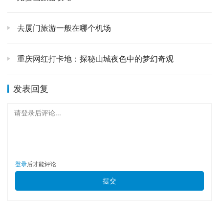
不通时，咱们要开始战略转移了。悄悄地撤出来，直奔
太阳
产房
或者
月亮产房
。这里是看熊猫宝宝的地方！刚出生没多
去厦门旅游一般在哪个机场
久的“小芝麻汤圆”们，一排排躺在育婴箱里，偶尔动动小爪
子，那种生命的脆弱和美好，会让你瞬间失语。这时候人相
重庆网红打卡地：探秘山城夜色中的梦幻奇观
对会少一些，你可以安安静-静地欣赏这些小生命。
第三站：悠哉游哉，探访成年大熊猫别墅和小熊猫！
🏡
发表回复
看完最热门的几个点，时间大概在9点半到10点左右。这时
请登录后评论...
候，你可以放慢脚步了。去成年大熊猫别墅区逛逛，看看那
些体型庞大的“大家长”们。有的在爬树，展示自己灵活的胖
子身手；有的在吃播，那嘎嘣脆的声音特别治愈；还有
的……已经开始思考熊生，准备进入午睡模式了。这里的看
登录
后才能评论
点是观察它们不同的个性和行为，非常有趣。别忘了！还有
提交
小熊猫
！它们跟滚滚们完全不是一个物种，但可爱程度不相
上下！橘红色的小精灵们在树林间上蹿下跳，拖着毛茸茸的
大尾巴，简直就是童话里跑出来的！🦊🧡