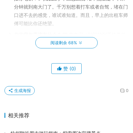
分钟就到南大门了。千万别想着打车或者自驾，堵在门
口进不去的感觉，谁试谁知道。而且，早上的出租车师
傅可能比你还绝望。
你的背包里该有什么？
🎒 充电宝（拍照拍到手机关机
是常态）、一双舒服到可以暴走一万步的鞋子（信我，
阅读剩余 68%
你会感谢我的）、水（园区里有卖，但你懂的）、还
有，划重点——驱蚊水！尤其是在夏天，竹林里的蚊子
可不是吃素的！它们对你的爱，比你对熊猫的爱还要热
赞
(0)
烈！🦟
黄金路线，跟我走，不迷路！
🗺️📍
生成海报
0
好了，干货来了！记住这个时间点：
早上7:30
。你必须，
我是说必须，在这个时间点之前，人已经站在南大门的门口
相关推荐
了。别赖床，为了看活泼的滚滚们营业，这点牺牲算什么！
它们8点半到9点半是“干饭”和玩耍的黄金时间，错过了这个