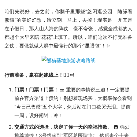
咱们先说好，去之前，你脑子里那些“悠闲逛公园，随缘看
熊猫”的美好幻想，请立刻、马上，丢掉！现实是，尤其是
在节假日，那人山人海的阵仗，毫不夸张，感觉全成都的人
都起个大早来陪“花花”上班了。所以，咱们这次不打无准备
之仗，要做就做人群中最懂行的那个“显眼包”！✨
行前准备，赢在起跑线上！
🏃‍♀️💨
门票！门票！门票！
🎫 重要的事情说三遍！一定要提
前在官方渠道上预约！别想着现场买，大概率你会看到
“今日已售罄”五个大字，然后站在门口欲哭无泪。提前
一周，设好闹钟，冲！
交通方式的选择，决定了你一天的幸福指数。
🚇 强烈
推荐地铁！3号线坐到“军区总医院”站，然后走个十来