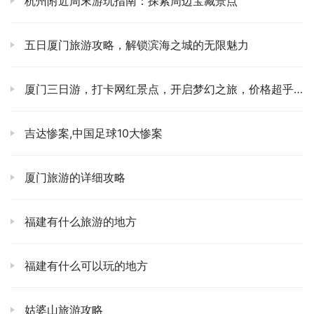
杭州附近周末游玩指南：探索周边宝藏景点
村，你可能就只能看到一堆黑白相间的“煤气罐”在呼呼大睡
了。
五日厦门旅游攻略，解锁滨海之城的无限魅力
第一站：开门直冲！目标——幼年大熊猫别墅！
💥
厦门三日游，打卡网红景点，开启梦幻之旅，价格超乎想象！
大门一开，别犹豫，别东张西望，跟着人流往前冲！我们的
第一个目标，也是最重要的目标，就是去看我们顶流女明星
吉达惨案,中国足球10大惨案
“花花”和她的“难兄难弟”们！这里通常是人最多的地方，去
晚了你连后脑勺都看不到。冲到那里，占据一个有利地形，
然后你就可以开始你的“哇~哦~啊~”的循环惊叹模式了。看
厦门旅游的详细攻略
着“花花”坐在那里，慢悠悠地掰着笋笋，那小小的个头，圆
圆的脸蛋，真的，心都要化了！😭💖
福建有什么旅游的地方
第二站：错峰游览，战略转移至太阳/月亮产房！
🍼
福建有什么可以玩的地方
当你沉浸在“花花”的魅力中无法自拔时，请保持一丝清醒！
大约看完20-30分钟，当大部队还在幼年别墅那里挤得水泄
姑婆山旅游攻略