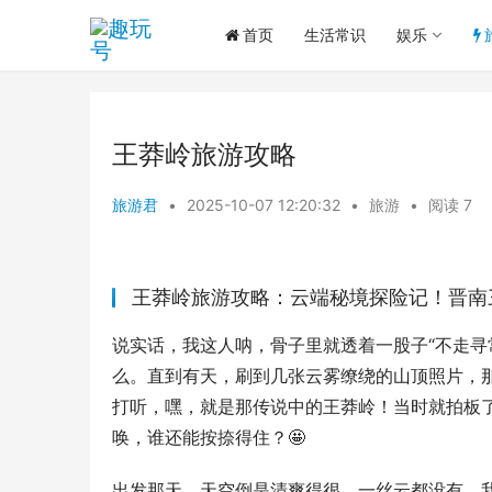
首页
生活常识
娱乐
王莽岭旅游攻略
旅游君
•
2025-10-07 12:20:32
•
旅游
•
阅读 7
王莽岭旅游攻略：云端秘境探险记！晋南
说实话，我这人呐，骨子里就透着一股子“不走寻
么。直到有天，刷到几张云雾缭绕的山顶照片，
打听，嘿，就是那传说中的王莽岭！当时就拍板了
唤，谁还能按捺得住？🤩
出发那天，天空倒是清爽得很，一丝云都没有。