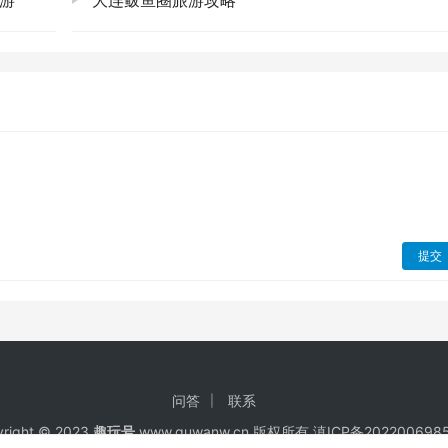
游
大连鲅鱼圈旅游攻略
，渴望寻找一处能让心灵休憩的净土，那王莽岭，真的值得你走
的魅力吧！它会给你带来意想不到的惊喜和感动。相信我，那份
验。🌈
自行上传分享，仅供网友学习交流，不声明或保证其内容的正确性，如发
39397536@qq.com 举报，一经查实，本站将立刻删除。
提交
问答
联系
right © 2023
趣玩号
www.quwanw.cn 版权所有
滇ICP备202200698