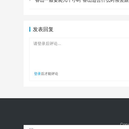
香山一般要爬几个小时 香山适合什么时候去旅
贵的记忆。❤️
所以啊，如果你也像我一样，厌倦了城市的喧嚣
趟。别犹豫了，收拾行囊，去亲自感受那份独特
发表回复
亲身经历才能体会的震撼，绝对是你此生难忘的体
请登录后评论...
版权声明：本站所有作品（图文、音视频）均由用户
本站有涉嫌抄袭侵权/违法违规的内容。请发送邮件至 13
登录
后才能评论
Copy