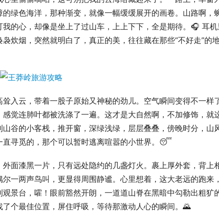
嶂的绿色海洋，那种渐变，就像一幅缓缓展开的画卷。山路啊，
我的心，却像是坐上了过山车，上上下下，全是期待。🎧 耳机
袅炊烟，突然就明白了，真正的美，往往藏在那些“不好走”的
高耸入云，带着一股子原始又神秘的劲儿。空气瞬间变得不一样
，感觉连肺叶都被洗涤了一遍。这才是大自然啊，不加修饰，就
到山谷的小客栈，推开窗，深绿浅绿，层层叠叠，傍晚时分，山
一直寻觅的，那个可以暂时逃离喧嚣的小世界。😴
。外面漆黑一片，只有远处隐约的几盏灯火。裹上厚外套，背上
偶尔一两声鸟叫，更显得周围静谧。心里想着，这大老远的跑来
到观景台，嚯！眼前豁然开朗，一道道山脊在黑暗中勾勒出粗犷
了个最佳位置，屏住呼吸，等待那激动人心的瞬间。🌄