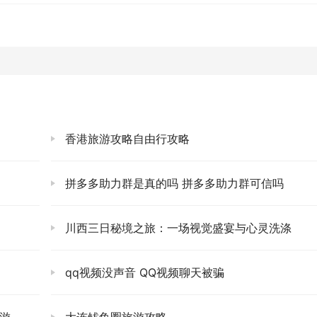
觉，真是太奢侈了。✨
跳跃。我们来到了一个叫做“仙人居”的地方，名字听着就带着
而建，错落有致，像极了神仙隐居的处所。这里视野开阔，能俯
慢悠悠地品味着。茶香清淡，带着一丝丝的甘甜，配上眼前的景
吗？偶尔停下来，享受片刻的宁静，才能更好地去面对接下来的
香港旅游攻略自由行攻略
在了另一个观景台。夕阳的光辉洒满了整个山谷，将所有的山峰
红到深紫，再到靛蓝，像极了画家不小心打翻的调色盘。那一刻
拼多多助力群是真的吗 拼多多助力群可信吗
都变得小心翼翼，生怕打扰了这份神圣的美。直到最后一抹余晖
舍地转身离开。🌙
川西三日秘境之旅：一场视觉盛宴与心灵洗涤
，心里却是满满的收获。这趟王莽岭之行，不仅仅是看风景，更
感受到了云海的波澜壮阔，也享受了山林的宁静与治愈。它让我
qq视频没声音 QQ视频聊天被骗
待和力量。回来的路上，我不再急躁，而是放慢了节奏，细细品
蜿蜒盘旋的山路，都已经深深地刻在了我的脑海里，成为我生命