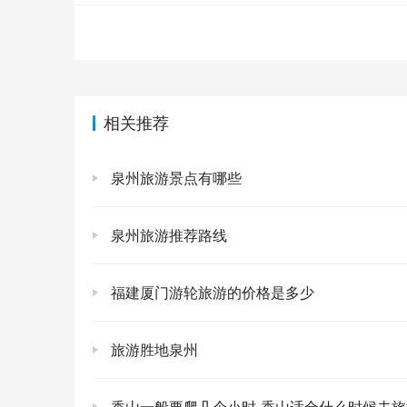
自己，和一颗逐渐变得平静的心。这种放空的感
午后，阳光透过树梢洒下来，斑驳的光影在山路上
子神秘。走近一看，果然，几座小小的房屋依山
个山谷。我坐在廊下，点了一杯当地的特色茶，
相关推荐
简直是人间极致的享受。我想，人生不就是这样
程。🌿
泉州旅游景点有哪些
傍晚，又是一场令人惊艳的日落。这一次，我选
成了金黄色。天空的颜色也变得异常丰富，从橙
泉州旅游推荐路线
感觉自己仿佛置身于一幅流动的油画之中，呼吸
在地平线，天地间只剩下深沉的暮色，我才依依不
福建厦门游轮旅游的价格是多少
第三天，虽然不舍，但总归是要下山。返程的路
一次心灵的洗礼。我看到了大自然的鬼斧神工，
旅游胜地泉州
审视自己的生活，也让我对未来充满了更多的期
路边的每一寸风景。那些高耸入云的峰峦，那些