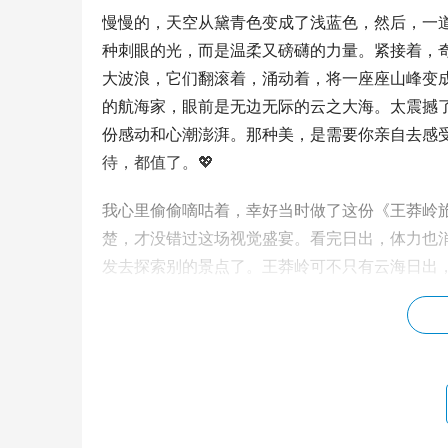
慢慢的，天空从黛青色变成了浅蓝色，然后，一
种刺眼的光，而是温柔又磅礴的力量。紧接着，
大波浪，它们翻滚着，涌动着，将一座座山峰变成
的航海家，眼前是无边无际的云之大海。太震撼
份感动和心潮澎湃。那种美，是需要你亲自去感
待，都值了。💖
我心里偷偷嘀咕着，幸好当时做了这份《王莽岭
楚，才没错过这场视觉盛宴。看完日出，体力也
发去探索别的景点了。王莽岭可不只有云海日出
柏的清香，耳边是风吹过树叶的沙沙声，偶尔还
像北方那么粗犷，它自有它独特的风骨，每一块石
印象最深刻的，是那些被岁月雕刻得奇形怪状的
悬崖边，让人看了都替它们捏一把汗。我走走停
感受着风在脸上拂过的温柔。城市的喧嚣、工作