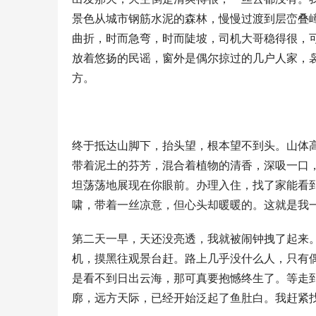
景色从城市钢筋水泥的森林，慢慢过渡到层峦叠
曲折，时而急弯，时而陡坡，司机大哥稳得很，可
放着悠扬的民谣，窗外是偶尔掠过的几户人家，袅
方。
终于抵达山脚下，抬头望，根本望不到头。山体
带着泥土的芬芳，混合着植物的清香，深吸一口
坦荡荡地展现在你眼前。办理入住，找了家能看
啸，带着一丝凉意，但心头却暖暖的。这就是我
第二天一早，天还没亮透，我就被闹钟拽了起来
机，摸黑往观景台赶。路上几乎没什么人，只有
是看不到日出云海，那可真要抱憾终生了。等走
廓，远方天际，已经开始泛起了鱼肚白。我赶紧找