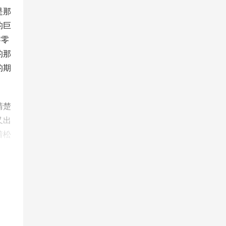
是那
的巨
零零
的那
的期
清楚
又出
着松
也不
立在
方，
有我