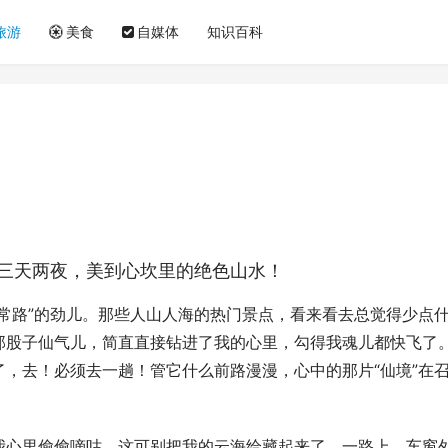
旅游
美食
自媒体
知识百科
三天两夜，美到心坎里的绝色山水！
常路”的劲儿。那些人山人海的热门景点，看来看去总觉得少点
那股子仙气儿，简直直接钻进了我的心里，勾得我魂儿都快飞了
，去！必须去一趟！管它什么前路漫漫，心中的那片“仙境”在
我心里偷偷嘀咕，这可别把我的云海给藏起来了。一路上，车窗