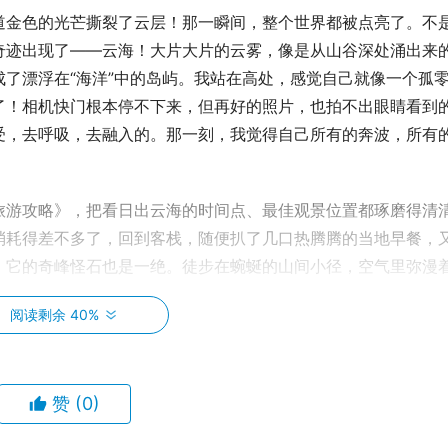
道金色的光芒撕裂了云层！那一瞬间，整个世界都被点亮了。不
奇迹出现了——云海！大片大片的云雾，像是从山谷深处涌出来
了漂浮在“海洋”中的岛屿。我站在高处，感觉自己就像一个孤
了！相机快门根本停不下来，但再好的照片，也拍不出眼睛看到
受，去呼吸，去融入的。那一刻，我觉得自己所有的奔波，所有
旅游攻略》，把看日出云海的时间点、最佳观景位置都琢磨得清
消耗得差不多了，回到客栈，随便扒了几口热腾腾的当地早餐，
，它的奇峰怪石也是一绝。徒步在蜿蜒的山间小径，空气里弥漫
能听到山谷里传来的鸟鸣。这里的山峰啊，不像南方那么秀丽，
阅读剩余 40%
头，每一棵树，都好像在无声地讲述着这片土地的故事。😌
岩石。有的像老翁，有的像猛兽，有的甚至就那么摇摇欲坠地矗
停，偶尔坐在路边的石头上，什么都不想，就这么静静地看着远
赞
(0)
的压力，此刻都变成了遥远的记忆。这里，只有山，只有风，只