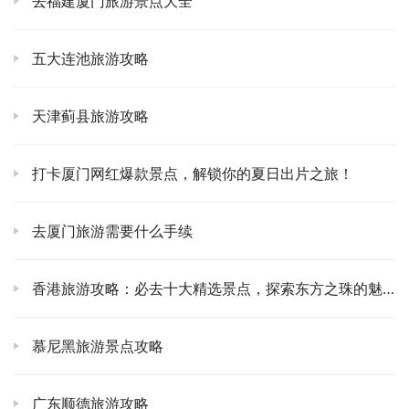
去福建厦门旅游景点大全
的剪影在波光粼粼的海面上摇曳，美得像一幅油画。🖼️ 那
一刻，我什么都不想，就想静静地感受这份宁静和美好。海
五大连池旅游攻略
风拂过脸庞，带着一丝凉意，却也让人心头暖暖的。💖
天津蓟县旅游攻略
【第二天：普陀山佛光普照与海天佛国的震撼】
🧘‍♀️🌅
第二天一早，我是被窗外清脆的鸟鸣声叫醒的。稍微整理了
打卡厦门网红爆款景点，解锁你的夏日出片之旅！
一下，就直奔码头，准备登普陀山了。去普陀山，对我来
说，不光是打卡一个景点，更是一种心灵的洗礼。🚢 船在
去厦门旅游需要什么手续
海上劈波斩浪，海鸟在头顶盘旋，远远地就能看到普陀山葱
郁的山峦，还有那尊巍峨的南海观音像。那一瞬间，心里莫
香港旅游攻略：必去十大精选景点，探索东方之珠的魅力
名的就生出一种敬畏感。🙏
踏上普陀山，整个氛围都变得庄严而宁静。沿着山路往上
慕尼黑旅游景点攻略
走，两旁古树参天，空气里都弥漫着一股淡淡的檀香味。去
普济禅寺，去南海观音大佛，每到一处，我都虔诚地拜了
广东顺德旅游攻略