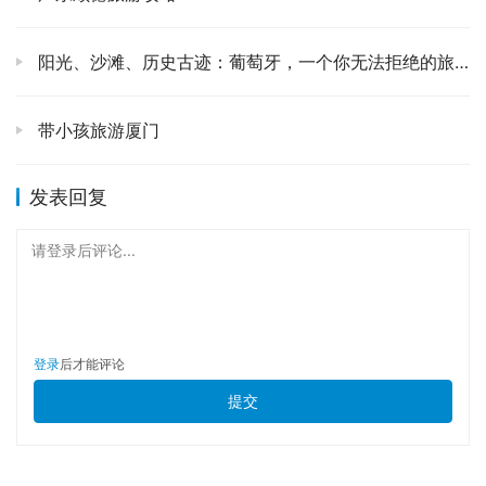
拜，不为求什么，只为这份内心的平静。🚶‍♀️ 爬到高处，俯
瞰整个海岛，蓝天碧海，绿树红墙，真的应了那句“海天佛
国”！🌊🌴 站在南海观音像下，仰望那尊庄严的佛像，内心
阳光、沙滩、历史古迹：葡萄牙，一个你无法拒绝的旅行目的地
瞬间被一种巨大的能量充满，感觉所有烦恼都被涤荡干净
了。✨ 那天的阳光特别好，金色的光芒洒在佛像上，泛着圣
带小孩旅游厦门
洁的光晕，我拿起手机拍了好多照片，但再美的照片也无法
捕捉到那种身临其境的震撼。📸
发表回复
午饭是在寺庙旁边的素斋馆吃的，别看是素菜，味道却出奇
请登录后评论...
地好！清淡却不失鲜美，每一口都充满了自然的香气，吃得
人身心舒畅。🍜 真是应了那句话，大隐隐于市，原来这素
菜也能做得如此人间美味。下午，我选择了去千步沙走走。
🏖️ 赤脚踩在柔软的沙滩上，海浪一阵阵地涌过来，轻柔地
登录
后才能评论
抚摸着脚背，那种冰凉又细腻的感觉，简直是享受！听着海
提交
浪声，看着海天一色，感觉时间都慢了下来，所有的喧嚣都
与我无关。👣