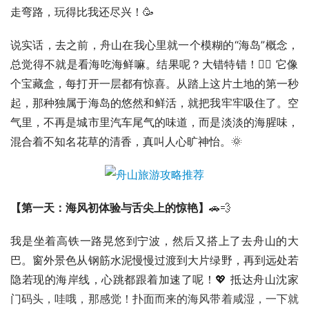
走弯路，玩得比我还尽兴！🥳
说实话，去之前，舟山在我心里就一个模糊的“海岛”概念，
总觉得不就是看海吃海鲜嘛。结果呢？大错特错！🙅‍♀️ 它像
个宝藏盒，每打开一层都有惊喜。从踏上这片土地的第一秒
起，那种独属于海岛的悠然和鲜活，就把我牢牢吸住了。空
气里，不再是城市里汽车尾气的味道，而是淡淡的海腥味，
混合着不知名花草的清香，真叫人心旷神怡。🌞
【第一天：海风初体验与舌尖上的惊艳】
🚗💨
我是坐着高铁一路晃悠到宁波，然后又搭上了去舟山的大
巴。窗外景色从钢筋水泥慢慢过渡到大片绿野，再到远处若
隐若现的海岸线，心跳都跟着加速了呢！💖 抵达舟山沈家
门码头，哇哦，那感觉！扑面而来的海风带着咸湿，一下就