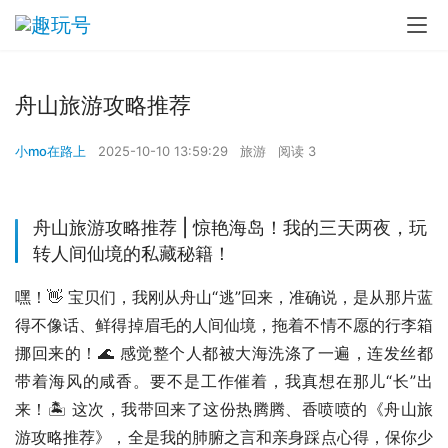
舟山旅游攻略推荐
小mo在路上
2025-10-10 13:59:29
旅游
阅读 3
舟山旅游攻略推荐 | 惊艳海岛！我的三天两夜，玩
转人间仙境的私藏秘籍！
嘿！👋 宝贝们，我刚从舟山“逃”回来，准确说，是从那片蓝
得不像话、鲜得掉眉毛的人间仙境，拖着不情不愿的行李箱
挪回来的！🌊 感觉整个人都被大海洗涤了一遍，连发丝都
带着海风的咸香。要不是工作催着，我真想在那儿“长”出
来！🏝️ 这次，我带回来了这份热腾腾、香喷喷的《舟山旅
游攻略推荐》，全是我的肺腑之言和亲身踩点心得，保你少