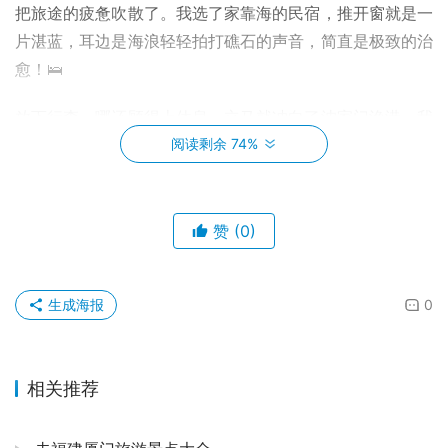
把旅途的疲惫吹散了。我选了家靠海的民宿，推开窗就是一
片湛蓝，耳边是海浪轻轻拍打礁石的声音，简直是极致的治
愈！🛌
放下行李，哪还顾得上休息，立马就冲向了沈家门渔港。我
的天，那景象！🚢 密密麻麻的渔船停靠在岸边，渔民们忙
阅读剩余 74%
碌着，空气里弥漫着一股浓郁的鲜味，不是那种令人作呕的
腥，而是活生生的、带着生命力的海洋气息。随便找了家大
排档坐下，服务员大姐嗓门洪亮，热情得不行。我点了一桌
赞
(0)
子海鲜，梭子蟹、皮皮虾、扇贝、带鱼…… 🐚 每一样都新
鲜到极致，清蒸梭子蟹的肉质那个紧实饱满啊，一口下去，
生成海报
0
鲜甜味儿直接在舌尖炸开，我恨不得把舌头都吞下去！🤤 
还有那个烤生蚝，蒜蓉的香气和生蚝的肥美简直是绝配，一
口一个停不下来！吃完抹抹嘴，心里暗想：这趟值了，光这
相关推荐
顿饭就能把我魂儿勾走！😋
傍晚时分，沿着渔港散步，夕阳把海面染成了金红色，渔船