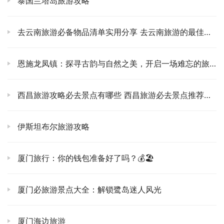
泰国兰塔岛旅游攻略
灵活，还能感受到当地人的热情。
古镇里怎么玩？别老想着打卡，束河最妙的，就是它的“无
去云南旅游必备物品清单实用分享 去云南旅游的最佳季节是什么时候
目的性”。🚶‍♀️ 但如果你非要个行程，那我给你几个我的心头
好。早上，趁着人少，先去“九鼎龙潭”走一圈。那里的泉水
恩施龙凤镇：探寻古韵与自然之美，开启一场难忘的旅行
清澈见底，能看到水草随着水流摇曳，还有成群的鱼儿游来
游去。丽江坝子的水系源头之一，传说跟玉龙雪山的神灵相
西昌旅游攻略必去景点有哪些 西昌旅游必去景点推荐大全
连。早上阳光好的时候，潭水在阳光下波光粼粼，周围的柳
树倒影在水中，美得像仙境。拍出来的照片，根本不需要滤
伊斯坦布尔旅游攻略
镜，自带一股子清冷又圣洁的气质。🏞️ 记得放轻脚步，别
大声喧哗，你是在感受它的神圣。
厦门旅行：你的钱包准备好了吗？💰🏖️
然后，去逛逛那些手作坊。🧶 束河有很多本地手艺人，他
们不像大研那样商业化，很多都是自家的小店，卖些手工银
厦门必旅游景点大全：解锁鹭岛迷人风光
饰、扎染布艺、木雕、皮具，甚至是自己画的画。找个安静
的角落，跟手艺人聊聊天，听他们讲讲这些物件背后的故
厦门海边旅游
事，远比你买个批量生产的纪念品有意义得多。我有个朋