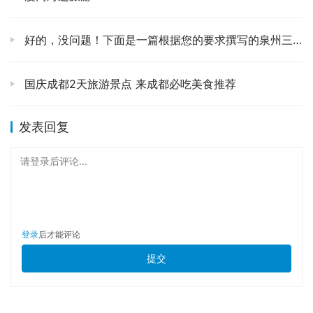
友，就在一家皮具店里，跟着老师傅学了半天，亲手给自己
做了一个小零钱包，那份成就感，至今还津津乐道呢。🎁
好的，没问题！下面是一篇根据您的要求撰写的泉州三天两夜旅游攻略文章：
午后，找家咖啡馆或茶馆，把自己“扔”进去。☕ 束河的咖啡
国庆成都2天旅游景点 来成都必吃美食推荐
馆和茶馆特别多，而且各有风格。有的临水而建，你可以看
着溪水发呆；有的藏在老宅深处，古朴而静谧；还有些是充
发表回复
满艺术气息的小店，老板可能就是个艺术家。点一杯当地特
色的花草茶，或者一杯香醇的咖啡，配上几块现烤的小点
请登录后评论...
心，就这样坐着，看书、写作、或者仅仅是放空。手机？偶
尔拿出来拍两张照片就行，别让它占据你全部的注意力。真
正的好时光，是用眼睛看、用心感受的，不是通过屏幕。📖
登录
后才能评论
傍晚，那才是束河古镇真正显露它温柔一面的时刻。🌇 随
提交
着夕阳的余晖洒满石板路，整个古镇都染上了一层金红色。
这个时候，你可以沿着小溪慢慢散步，看那些老房子被夕阳
勾勒出动人的轮廓，听远处传来纳西族老阿妈的歌声，或者