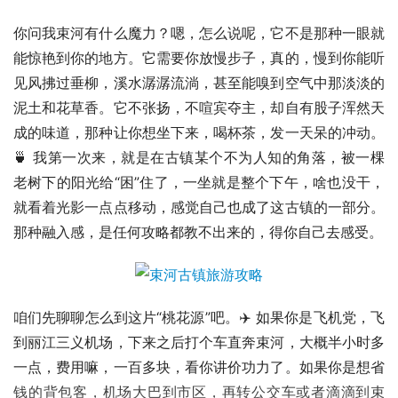
你问我束河有什么魔力？嗯，怎么说呢，它不是那种一眼就
能惊艳到你的地方。它需要你放慢步子，真的，慢到你能听
见风拂过垂柳，溪水潺潺流淌，甚至能嗅到空气中那淡淡的
泥土和花草香。它不张扬，不喧宾夺主，却自有股子浑然天
成的味道，那种让你想坐下来，喝杯茶，发一天呆的冲动。
🍵 我第一次来，就是在古镇某个不为人知的角落，被一棵
老树下的阳光给“困”住了，一坐就是整个下午，啥也没干，
就看着光影一点点移动，感觉自己也成了这古镇的一部分。
那种融入感，是任何攻略都教不出来的，得你自己去感受。
咱们先聊聊怎么到这片“桃花源”吧。✈️ 如果你是飞机党，飞
到丽江三义机场，下来之后打个车直奔束河，大概半小时多
一点，费用嘛，一百多块，看你讲价功力了。如果你是想省
钱的背包客，机场大巴到市区，再转公交车或者滴滴到束