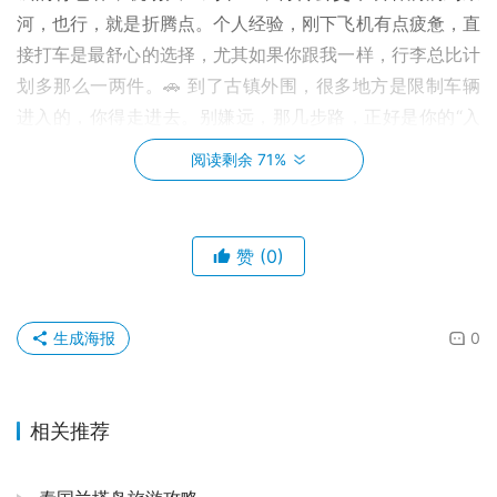
河，也行，就是折腾点。个人经验，刚下飞机有点疲惫，直
接打车是最舒心的选择，尤其如果你跟我一样，行李总比计
划多那么一两件。🚗 到了古镇外围，很多地方是限制车辆
进入的，你得走进去。别嫌远，那几步路，正好是你的“入
定”环节，把外界的喧嚣留在身后，准备迎接古镇的宁静。
阅读剩余 71%
住，在束河是个大学问。🏨 你可以选那种临街的热闹客
栈，晚上还能听听驻唱的歌声；也可以像我一样，偏爱那些
赞
(0)
藏在深巷里，推开门就是一方小院的纳西特色小院。那些院
子，往往设计得特别有心，一砖一瓦、一草一木都透着主人
的品味。有次我住的客栈，院子里有个小鱼塘，池边种着绣
生成海报
0
球花，每天清晨推开窗，阳光洒进来，花香扑鼻，鱼儿在水
里悠然游动，那感觉，简直比住在五星级酒店还奢侈。🔑 
我建议你啊，别太急着订那种大平台上的“网红”客栈，多花
相关推荐
点时间在古镇里转转，遇到合眼缘的，进去看看，跟老板聊
聊，说不定就能找到那个最懂你的“家”。价格通常也比线上