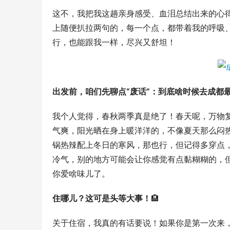
这不，我把我这趟亲身感受、血泪总结出来的心得
上随便扒拉两句的，每一个点，都带着我的呼吸
行，也能跟我一样，尽兴又舒坦！
出发前，咱们先聊点“废话”：到底啥时候去成都
我个人觉得，春秋两季真是绝了！春天呢，万物
气爽，阳光晒在身上暖洋洋的，不像夏天那么闷
锅热辣配上冬日的寒风，那也行，但记得多穿点
冷气，别的地方可能会让你感觉有点黏糊糊的，但
你爱啥味儿了。
住哪儿？这可是头等大事！
🏨
关于住宿，我真的有话要说！如果你是第一次来