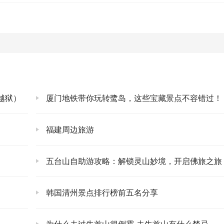
如果觉得火锅太隆重，那串串就是你的不二选择。一把一把地拿，想
串，不用自己动手烫，直接端上来就能吃，更方便，味道一点不
一家街边小店，味道也是绝了，特别是它的冒脑花，绵软细腻，
料，简直是人间美味！
那叫一个过瘾！麻辣劲儿十足，吃得你眼泪汪汪的，但就是停不
越狱）
厦门地铁带你玩转鹭岛，这些宝藏景点不容错过！
道，香甜麻辣，层次感超丰富，吃完感觉人生都圆满了。
福建周边旅游
鲜美，汤汁浓郁，一口一个，停不下来。
五台山自助游攻略：解锁灵山妙境，开启佛旅之旅 
完辣的来一碗，真是恰到好处的解辣。
皮酥脆，里面软糯，可以选各种馅料，奶油肉松、麻辣牛肉丝、
韩国清州景点排行榜前五名分享
吗！我选了个经典的奶油肉松，咬一口，幸福感爆棚。
闻风丧胆。但我劝你们，大胆去尝！那汤头浓郁，肥肠处理得干