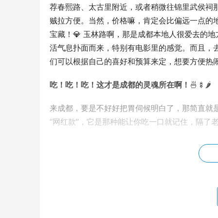
荐春熙路、太古里附近，或者稍微往锦里武侯祠
贼拉方便。当然，价格嘛，肯定会比偏远一点的
宝藏！💎 玉林路啊，那是成都本地人很爱去的
活气息扑面而来，特别有电影里的感觉。而且，
们可以根据自己的喜好和预算来定，想要方便热
吃！吃！吃！这才是成都的灵魂所在啊！
🍜🍢🌶️
来成都，要是不好好把胃伺候明白了，那简直就
“网红款”，它是那种能让你吃一口就记住，隔了
火锅，必须是第一名！
🔥 别去那些动不
满了本地人的老火锅店，那味道才叫地道。我
锅底一上来，那股子牛油香就直冲天灵盖！
菜），我的天呐，麻辣鲜香，脆嫩爽口，简
来！这种感觉，只有你亲身体验了才能明白