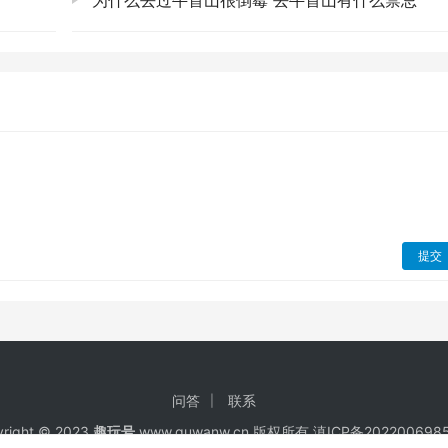
为什么去过牛首山很倒霉 去牛首山有什么禁忌
简直绝了！
说，来成都，不进茶馆坐一坐，品一品那盖碗茶，听一听周围人摆龙
鹤鸣茶社，那真是个活化石！你可以看到掏耳朵的师傅，捏脚的
一碗盖碗茶，一碟瓜子，日子就这样慢悠悠地流淌。你会发现，
里，看着人来人往，感觉自己也成了这幅画的一部分，特别放松
欢那种人山人海的“打卡点”，更喜欢挖掘一些有味道，能让人
提交
不爱人多，但滚滚的魅力谁能挡得住啊！早上早点去，最好开园就冲
吃竹子、打滚、爬树，简直萌化了！尤其是那些小熊猫，那个调
惫都会被治愈掉的，真的，别犹豫，去就对了！
问答
联系
说呢，去一次就行。它们的商业气息确实有点重了，满眼都是纪念
right © 2023
趣玩号
www.quwanw.cn 版权所有
滇ICP备202200698