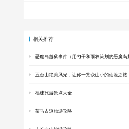
串串香，火锅的“平替”但各有千秋！
🍡 
什么拿什么，价格还便宜。特别推荐冷锅串
锅。玉林串串香是很有名的，但我随便找了
即化，一点腥味都没有，配上特制的麻辣调
相关推荐
小吃，一天都吃不完！
🥟🍜🥧
伤心凉粉：
别看名字听着悲情，吃起来
恶魔岛越狱事件（用勺子和雨衣策划的恶魔岛
来。
甜水面：
甜辣酱汁裹着粗面条，口感筋
五台山绝美风光，让你一览众山小的仙境之旅
钟水饺：
皮薄馅大，浸在红油里，肉馅
福建旅游景点大全
赖汤圆：
糯叽叽的，馅料甜而不腻，吃
蛋烘糕：
街头巷尾都能找到的小吃，外
茶马古道旅游攻略
老干妈都可以！这不就是成都人的创意
肥肠粉：
爱的人爱到骨子里，不爱的人