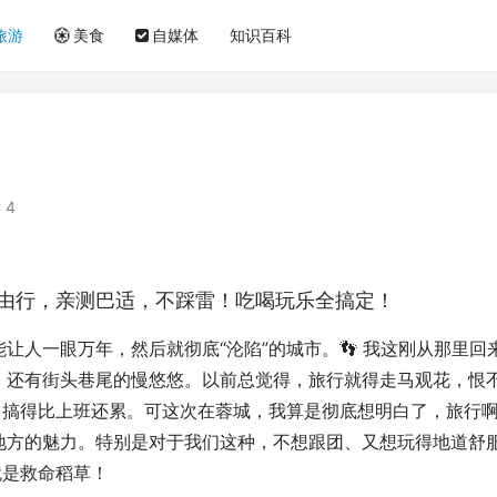
旅游
美食
自媒体
知识百科
 4
由行，亲测巴适，不踩雷！吃喝玩乐全搞定！
让人一眼万年，然后就彻底“沦陷”的城市。👣 我这刚从那里回
、还有街头巷尾的慢悠悠。以前总觉得，旅行就得走马观花，恨
己搞得比上班还累。可这次在蓉城，我算是彻底想明白了，旅行
地方的魅力。特别是对于我们这种，不想跟团、又想玩得地道舒
就是救命稻草！