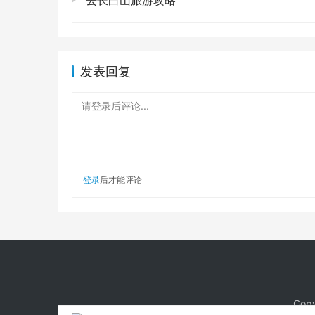
去长白山旅游攻略
净，软糯又不失嚼劲，再加点冒节子，
茶馆文化，慢下来的成都！
🍵 我跟你们
阵，那你的成都之行就不完整。人民公园的
发表回复
嬢，还有各种老成都人，一坐就是一下午，
在这里好像按下了慢放键。我当时就坐在那
请登录后评论...
玩！玩！玩！除了吃，还有啥值得一去？
🏞️🏛️
成都的好玩之处，那可太多了，但我这人，不太喜
登录
后才能评论
放松的地方。
大熊猫繁育研究基地：
🐼 嘿，虽然我说
去，那时候熊猫们比较活跃，还能看到它们
蛋劲儿，心都酥了！看完大熊猫，一天的疲
锦里VS宽窄巷子：
🏮 这两个地方，怎么
Copy