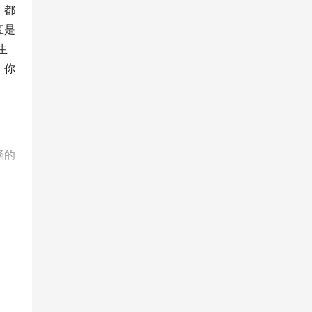
，都
直是
生
，你
涵的
坐
），
花香
下