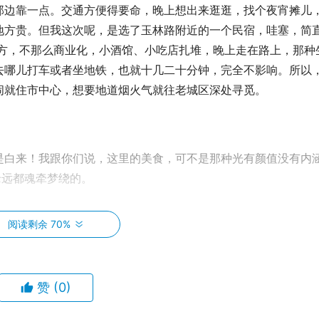
那边靠一点。交通方便得要命，晚上想出来逛逛，找个夜宵摊儿
地方贵。但我这次呢，是选了玉林路附近的一个民宿，哇塞，简
地方，不那么商业化，小酒馆、小吃店扎堆，晚上走在路上，那种
去哪儿打车或者坐地铁，也就十几二十分钟，完全不影响。所以
闹就住市中心，想要地道烟火气就往老城区深处寻觅。
是白来！我跟你们说，这里的美食，可不是那种光有颜值没有内
老远都魂牵梦绕的。
动就排队几小时的网红店了，相信我，找一家看起来朴朴实实、里面
阅读剩余 70%
这次去的是一家叫“大宅门”的老店（不是广告哈，纯个人体验
毛肚七上八下，鸭肠烫个十几秒，再蘸上油碟（香油蒜蓉蚝油葱
直好吃到想把舌头都吞下去！吃得我嘴唇都麻了，但是根本停不
赞
(0)
！