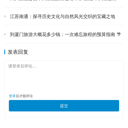
斑驳的城墙像是在诉说着数百年的风霜。站在城门下，仰望
着那些古老的砖石，你能清晰地感受到历史的厚重，仿佛能
江苏南通：探寻历史文化与自然风光交织的宝藏之地
听到当年商队马帮的铃铛声，看到守关将士的坚毅背影。那
种穿越感，特别真实。
到厦门旅游大概花多少钱：一次难忘旅程的预算指南 🌴
而暖泉古镇，那更是把人一下子拉回了老时光。🏮 青砖灰
瓦，老街古巷，每一步都踏在历史的纹路上。这里的重头
发表回复
戏，当然是那个震撼人心的“打树花”了！🎇 我第一次看的时
请登录后评论...
候，简直惊呆了！几千度的铁水被匠人奋力泼向城墙，瞬间
炸裂成千万朵金色的火花，像流星雨一样散落，又像金色的
瀑布从天而降，那场景，只能用“惊艳”来形容。它不仅仅是
一种表演，更是一种非物质文化遗产的传承，是老祖宗留给
登录
后才能评论
我们的浪漫和智慧。看完之后，我心里热乎乎的，感动得不
提交
行。
🐎
探秘古驿道：鸡鸣驿的沉寂与故事 