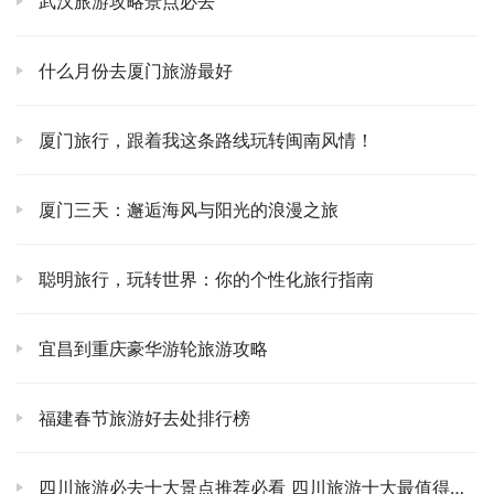
武汉旅游攻略景点必去
彩一点点变幻颜色，从橙红到深紫，再到夜幕降临，感觉时
间都慢了下来。那种宁静，那种开阔，在大城市里真是想都
什么月份去厦门旅游最好
别想。
如果你是夏天去，桦皮岭也一定要去！🌳 尽管山不高，但
厦门旅行，跟着我这条路线玩转闽南风情！
胜在清凉。即使是盛夏，山顶也凉风习习，简直是天然的大
空调。漫步在山间小道，耳边是风吹过树梢的沙沙声，眼睛
厦门三天：邂逅海风与阳光的浪漫之旅
里是无尽的翠绿，偶尔还能看到些不知名的野花，五颜六色
的，给这片绿色增添了几分活泼。我当时就想啊，这才是生
聪明旅行，玩转世界：你的个性化旅行指南
活该有的样子，哪有什么焦躁不安，只有大自然的温柔拥
抱。🍃
宜昌到重庆豪华游轮旅游攻略
🏛️
穿越时空的对话：大境门与暖泉古镇 
福建春节旅游好去处排行榜
别以为张家口只有大自然，它的历史文化底蕴也深着呢！我
第一次看到大境门的时候，心里“咯噔”了一下。🚪 这可不是
个普通的城门，它是万里长城的重要组成部分，雄伟壮观，
四川旅游必去十大景点推荐必看 四川旅游十大最值得去的景点分享