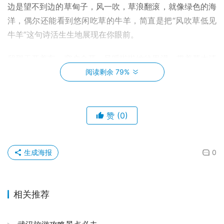
边是望不到边的草甸子，风一吹，草浪翻滚，就像绿色的海
洋，偶尔还能看到悠闲吃草的牛羊，简直是把“风吹草低见
牛羊”这句诗活生生地展现在你眼前。
我那天开着车，窗户全开，风呼啦啦地往里灌，带着草木清
新的味道，还有泥土的芬芳，整个人都快飞起来了。🚗💨 
阅读剩余 79%
随便找个观景台停下来，深吸一口气，那些平时缠着你的鸡
毛蒜皮，瞬间就烟消云散了。我甚至看到有人在路边支起了
小帐篷，就那么静静地看着远方，多惬意啊！我觉得，这才
赞
(0)
是真正的“放空”，比什么冥想、瑜伽都管用。
🌅
日落下的浪漫：沽源闪电湖与桦皮岭的清凉 
生成海报
0
沿着天路往下走，你会遇到沽源闪电湖。名字听起来挺酷
的，实地一看，那叫一个温柔。湖面波光粼粼的，尤其是在
相关推荐
傍晚，夕阳的余晖洒下来，整个湖面就像被镀上了一层金
边，美得让人心醉。🧡 我当时就站在湖边，看着天上的云