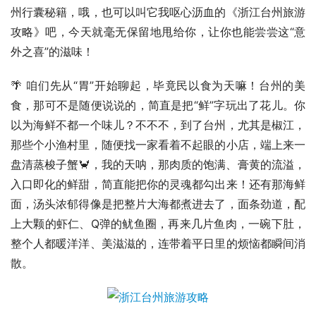
州行囊秘籍，哦，也可以叫它我呕心沥血的《浙江台州旅游
攻略》吧，今天就毫无保留地甩给你，让你也能尝尝这“意
外之喜”的滋味！
🌴 咱们先从“胃”开始聊起，毕竟民以食为天嘛！台州的美
食，那可不是随便说说的，简直是把“鲜”字玩出了花儿。你
以为海鲜不都一个味儿？不不不，到了台州，尤其是椒江，
那些个小渔村里，随便找一家看着不起眼的小店，端上来一
盘清蒸梭子蟹🦀️，我的天呐，那肉质的饱满、膏黄的流溢，
入口即化的鲜甜，简直能把你的灵魂都勾出来！还有那海鲜
面，汤头浓郁得像是把整片大海都煮进去了，面条劲道，配
上大颗的虾仁、Q弹的鱿鱼圈，再来几片鱼肉，一碗下肚，
整个人都暖洋洋、美滋滋的，连带着平日里的烦恼都瞬间消
散。