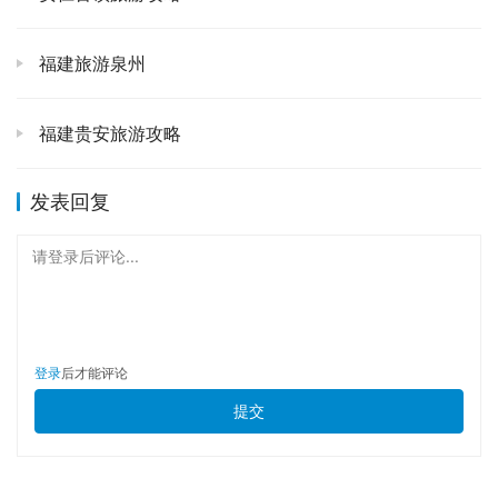
你得亲自去感受那份壮阔。
🏛️ 说到文化底蕴，临海的江南长城，也就是台州府城墙，
福建旅游泉州
那绝对是值得你花半天时间好好走走的地方。👣 和北方的
雄伟不同，这里的城墙多了一份江南的婉约和秀气，依山傍
福建贵安旅游攻略
水，既有防御功能，又能欣赏美景。我最喜欢沿着城墙漫
步，想象着千百年前的将士们也曾在这里巡逻，感受着历史
发表回复
的厚重感。城墙下就是东湖，湖光山色，相映成趣。如果时
间充裕，租条小船在湖上泛舟，看着城墙倒影在湖水中，那
请登录后评论...
种感觉，真的会让你觉得，生活就该这样慢悠悠的，充满诗
意。⛵️
🏝️ 当然，既然是海滨城市，海岛风情怎能少？大陈岛，那
登录
后才能评论
可是个有故事的地方。⛴️ 坐船上岛，海风拂面，你能感受
提交
到一种独特的宁静。这里不仅有美丽的海湾、嶙峋的礁石，
还有当年垦荒精神留下的印记。在岛上走走停停，感受一下
渔民的生活，尝尝最地道的海鲜（是的，又是海鲜，但岛上