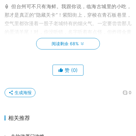
🏮 但台州可不只有海鲜。我跟你说，临海古城里的小吃，
那才是真正的“隐藏关卡”！紫阳街上，穿梭在青石板巷里，
空气里都弥漫着一股子老城特有的烟火气。一定要尝尝那儿
的蛋清羊尾！对，你没听错，名字听着有点怪，但炸得金黄
酥脆的外皮，咬开却是软糯香甜的蛋清，再蘸点白糖，我的
阅读剩余 68%
妈呀，简直是味蕾的绝唱！😋 还有麦饼，咸的甜的，馅料
饱满，一个就能把你撑个半饱。我记得有一次，我就是边走
边吃，手里拿着个麦饼，看着夕阳洒在斑驳的城墙上，那一
赞
(0)
刻，感觉时间都慢了下来，所有的“赶路”都变得不值一提，
只剩下眼前的风景和手里的美味。
生成海报
0
⛰️ 吃饱喝足，咱们得动起来了！要说台州的自然风光，神
仙居绝对是我心中的白月光。🚗 想象一下，清晨驱车前
往，盘山公路蜿蜒向上，两边的竹林翠绿欲滴。当你踏上那
相关推荐
座横跨山谷的如意桥，俯瞰下方，云雾缭绕，山峰若隐若
现，真的会有种“人在画中游，神仙下凡间”的错觉。☁️ 那里