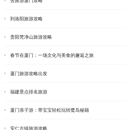
去旅游厦门攻略
的栈道修得特别好，一步一景，每走一步都能发现不同的惊
喜。尤其是那瀑布，水流从高处倾泻而下，水珠在阳光下折
到洛阳旅游攻略
射出彩虹，简直美到窒息！我当时就站在那儿，感受着水汽
扑面而来，听着轰鸣的水声，瞬间觉得，这趟值了，所有的
疲惫都一扫而空。如果你平时压力大，需要洗涤心灵，来这
贵阳梵净山旅游攻略
里就对了，绝对让你心旷神怡，找到内心的平静。
春节在厦门：一场文化与美食的邂逅之旅
🌅 如果你是爬山爱好者，或者想看一场绝美日出，括苍山
是不能错过的。📍 那里可是浙江省内看日出的绝佳点之
厦门旅游攻略出发
一！虽然要起个大早，甚至凌晨就得出发，但当你站在山
顶，看着天边从鱼肚白渐渐染上橘红，然后一轮红日喷薄而
出，将整个山谷和云海都染成一片金黄，那一幕，震撼到你
福建景点排名旅游
连呼吸都会忘记。🌄 我还记得那天，冷风嗖嗖的，但所有
人都静静地看着，没有人说话，只有相机快门的声音，那一
厦门亲子游：带宝宝轻松玩转鹭岛秘籍
刻，大家的心仿佛都连在一起了，感受着大自然无与伦比的
力量。真的，有些景色，是照片和视频都无法完全传达的，
安仁古镇旅游攻略