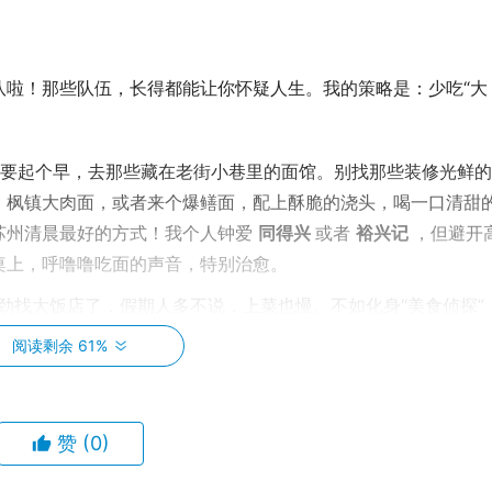
队啦！那些队伍，长得都能让你怀疑人生。我的策略是：少吃“大
一定要起个早，去那些藏在老街小巷里的面馆。别找那些装修光鲜
、枫镇大肉面，或者来个爆鳝面，配上酥脆的浇头，喝一口清甜
苏州清晨最好的方式！我个人钟爱
同得兴
或者
裕兴记
，但避开
桌上，呼噜噜吃面的声音，特别治愈。
费劲找大饭店了，假期人多不说，上菜也慢。不如化身“美食侦探”
梅花糕、袜底酥、酒酿饼……随便哪个都好吃到跺脚！还有那个
阅读剩余 61%
也要吃！😋 别忘了尝尝
鸡头米
，这可是苏州的“水中人参”，
果有时间和预算，可以稍微远离市中心，去太湖边或者一些古村落里
赞
(0)
，做法地道，湖鲜尤其美味。清蒸白鱼、酱爆螺蛳、银鱼炒蛋，