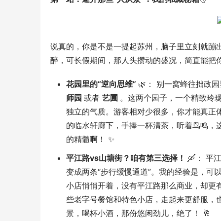
说真的，你是不是一提起苏州，脑子里立刻就蹦
醉，可长假期间，那人头攒动的盛况，简直能把你
花园里的“逆向思维”
🌿： 别一窝蜂往拙
师园
或者
艺圃
。这两个园子，一个精致玲
独立的气质。游客相对少很多，你才能真正
的临水轩廊下，手捧一杯清茶，听着鸟鸣，
的精髓啊！ ✨
平江路vs山塘街？咱有第三选择！
🛶： 
变成两条“步行缓慢通道”。我的经验是，可
小店悄悄开着，没有平江路那么商业，却更
些老字号餐馆和特色小店，走起来更舒服，
景，喝杯小酒，那份悠闲劲儿，绝了！ 🥂