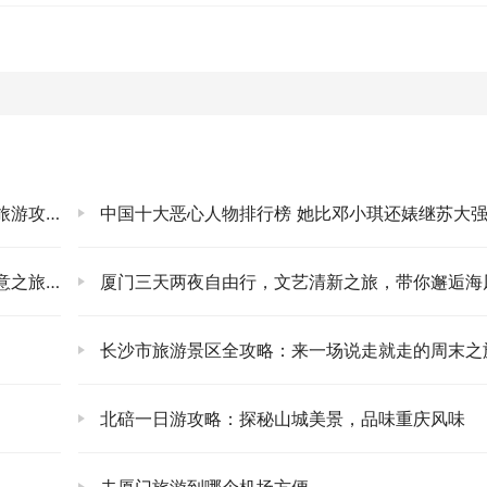
是神仙日子！✨ 尤其是秋天，正是吃
阳澄湖大闸蟹
的好时节！
个口碑好的餐厅，提前预定，来一顿真正的饕餮盛宴吧！
Top榜”选手，假期里真的会让你寸步难行。难道就不能感受小桥
使用关键词。
中国十大恶心人物排行榜 她比邓小琪还婊继苏大强和尔晴之后成为全网最恶心的
里，
甪直古镇
显得低调多了。它没那么商业化，保留了更多原汁
穿梭在窄窄的水巷里，看两岸粉墙黛瓦，听船娘唱着吴歌，那感
之旅！
厦门三天两夜自由行，文艺清新之旅，带你邂逅海风与阳光
着当地的特色小吃和手工艺品，逛逛走走，特别舒服。而且，它
天的短途游。
长沙市旅游景区全攻略：来一场说走就走的周末之旅
 如果你追求更小众、更原生态的体验，那
震泽古镇
绝对是个惊喜！
有“师俭堂”这样气势恢宏的老宅。走在石板路上，仿佛时间都
北碚一日游攻略：探秘山城美景，品味重庆风味
绸老街，买点当地的土特产，感受一下真正的慢生活。这里，你
。