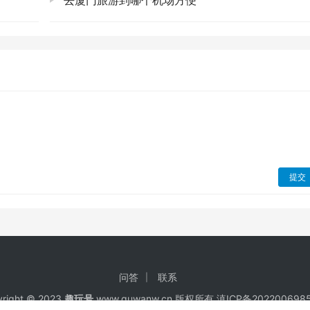
去厦门旅游到哪个机场方便
得让人着迷。除了人满为患的苏州博物馆，我们还有更多选择！
 在老城区里，有个
苏州工艺美术博物馆
，它不像苏州博物馆那么“
雕、核雕、缂丝等苏州传统工艺品。每一件都精美绝伦，凝聚着匠
苏州非物质文化遗产的魅力，甚至能看到匠人现场制作，那份专
提交
，不听一段昆曲或评弹，总觉得少了点什么。在平江路附近有很多小
一壶碧螺春，听着吴侬软语，弦琶清音，那份悠远绵长的韵味，
的话，可以关注一下
苏州昆剧院
的演出信息，虽然票可能不好买
种融入骨子里的浪漫，不是吗？ 🥰
问答
联系
right © 2023
趣玩号
www.quwanw.cn 版权所有
滇ICP备202200698
的问题：怎么来，住哪儿？这可是假期出行的重中之重！ ⚠️