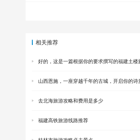
一份油焖茭白，配上一壶当地的黄酒，简直
黄的饱满，蟹肉的鲜甜，想想都流口水。找
第三站：漫步水乡，避开人流的“秘密基地”
🚶‍♀️
苏州，水是它的魂。但周庄、同里这些“江南水乡
相关推荐
水人家了吗？当然不！我替你找到了“平替”！ 🤫
好的，这是一篇根据你的要求撰写的福建土楼旅游攻略，旨在吸引用户点击并提供实用信息，同时避免过度
甪直古镇：低调的美人儿
🏞️： 相比周庄同
的水乡风貌。你可以坐着乌篷船，慢悠悠地
山西恩施，一座穿越千年的古城，开启你的诗意
才叫真正的江南水乡！镇上有不少老店，卖
州市区不远，交通也算方便，很适合作为一
去北海旅游攻略和费用是多少
吴江的震泽古镇：藏在深闺人未识
🕰️：
里游客极少，保存着清末民初的古建筑群，还
福建高铁旅游线路推荐
下来。你可以品尝当地的“四碗茶”，逛逛丝
到那种“遗世而独立”的宁静，彻底放松身心