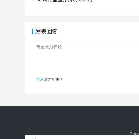
桂林市旅游攻略必去景点
第四站：文化之旅，不止博物馆！
🎭
苏州不仅仅是园林和水乡，它的文化底蕴更是深厚
🎨
发表回复
苏州工艺美术博物馆：发现手作之美
🖼️：
请登录后评论...
红”，但里面收藏了大量的苏绣、玉雕、木
的心血和智慧。在这里，你可以近距离感受
真的让人感动。
登录
后才能评论
品一曲昆曲，听一段评弹
🎶： 来了苏州
馆，晚上会有
评弹表演
。找个位置坐下，点
瞬间把你带回那个烟雨朦胧的旧时光。昆曲
但如果能看上一场，绝对是物超所值。这是一
第五站：交通住宿，假期生存法则！
🚦🏡
Copy
好了，说了这么多玩的吃的，最后咱得聊聊最实际