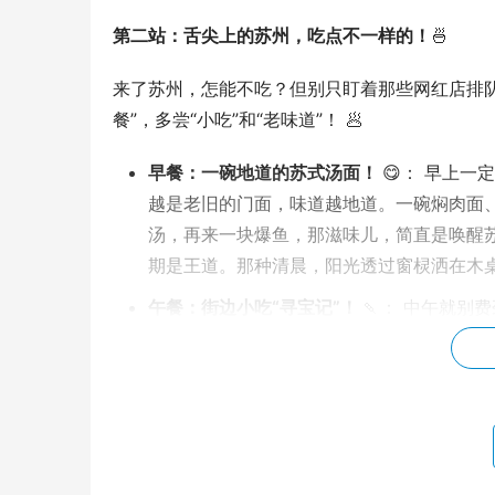
第二站：舌尖上的苏州，吃点不一样的！
🍜
来了苏州，怎能不吃？但别只盯着那些网红店排
餐”，多尝“小吃”和“老味道”！ 🥟
早餐：一碗地道的苏式汤面！
😋： 早上
越是老旧的门面，味道越地道。一碗焖肉面
汤，再来一块爆鱼，那滋味儿，简直是唤醒
期是王道。那种清晨，阳光透过窗棂洒在木
午餐：街边小吃“寻宝记”！
🍡： 中午就别
街边寻觅各种地道小吃。桂花糕、海棠糕、
包
，底脆肉香，一口咬下去汁水四溢，烫到嘴
或者做甜品都一级棒。
晚餐：尝尝农家菜或者私房菜！
🏡： 如
找家农家乐或者私房菜馆。那里的食材新鲜