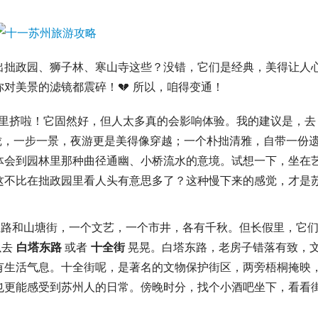
出拙政园、狮子林、寒山寺这些？没错，它们是经典，美得让人
对美景的滤镜都震碎！💔 所以，咱得变通！
政园里挤啦！它固然好，但人太多真的会影响体验。我的建议是，
珑，一步一景，夜游更是美得像穿越；一个朴拙清雅，自带一份
体会到园林里那种曲径通幽、小桥流水的意境。试想一下，坐在
这不比在拙政园里看人头有意思多了？这种慢下来的感觉，才是
平江路和山塘街，一个文艺，一个市井，各有千秋。但长假里，它
以去
白塔东路
或者
十全街
晃晃。白塔东路，老房子错落有致，
有生活气息。十全街呢，是著名的文物保护街区，两旁梧桐掩映
也更能感受到苏州人的日常。傍晚时分，找个小酒吧坐下，看看