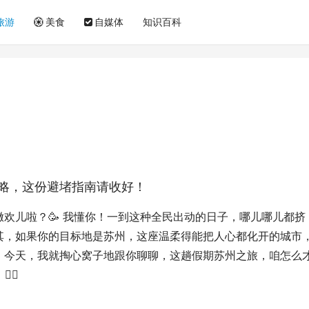
旅游
美食
自媒体
知识百科
略，这份避堵指南请收好！
欢儿啦？🥳 我懂你！一到这种全民出动的日子，哪儿哪儿都挤
其，如果你的目标地是苏州，这座温柔得能把人心都化开的城市
。今天，我就掏心窝子地跟你聊聊，这趟假期苏州之旅，咱怎么
‍♀️