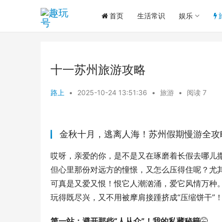
首页
生活常识
娱乐
十一苏州旅游攻略
路上
•
2025-10-24 13:51:36
•
旅游
•
阅读 7
金秋十月，逃离人海！苏州假期慢游全攻
哎呀，亲爱的你，是不是又在琢磨着长假去哪儿撒
但心里那份对远方的憧憬，又怎么压得住呢？尤
可真是又爱又恨！恨它人潮汹涌，爱它风情万种
玩得既尽兴，又不用被摩肩接踵挤成“压缩饼干”！ 🧘
第一站：避开那些“人从众”！我的私藏秘籍
🤫