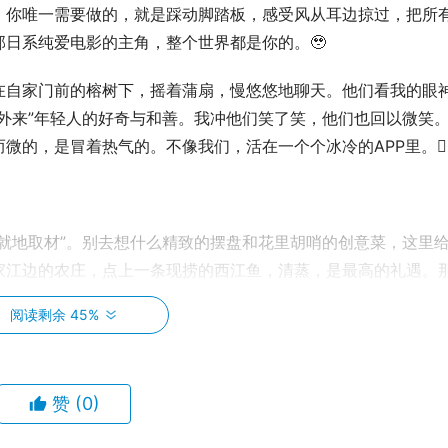
。你唯一需要做的，就是踩动脚踏板，感受风从耳边掠过，把所
日系纯爱电影的主角，整个世界都是你的。🥹
在自家门前的榕树下，摇着蒲扇，慢悠悠地聊天。他们看我的眼
外来”年轻人的好奇与和善。我冲他们笑了笑，他们也回以微笑
的，是冒着热气的。不像我们，活在一个个冰冷的APP里。🤷‍♀
就地取材”。别去想什么精致的摆盘和花里胡哨的创意菜，这里
家江边的农庄，点上一条现捞的西江鱼，清蒸，是最高的礼遇。
的“江的味道”。还有那些自家种的青菜，简单一炒，清脆爽口
阅读剩余 45%
色的河虾，白灼的，蘸点酱油，简直鲜到眉毛掉下来。吹着江风
赞
(0)