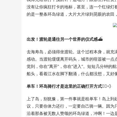
没有让你疯狂打卡的地标，甚至，连一个红绿灯都
的是一整条环岛绿道，大片大片绿到晃眼的农田，
出发！渡轮是通往另一个世界的仪式感
⛴️
去海寿岛，必须得坐渡轮。这个过程本身，就充
感动。当渡轮缓缓离开码头，城市的喧嚣被一点点
觉到，你在“离开”，你在“进入”。短短几分钟的
船头，看着江水在脚下翻涌，什么都没想，又好像
单车！环岛骑行才是这里的正确打开方式
🚴‍♀️💨
上了岛，别犹豫，第一件事就是租单车！岛上到
议，只要你体力还行，一定要自己骑一辆。因为
沿着那条被无数人赞颂的环岛绿道，冲啊！一边