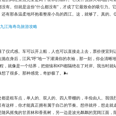
没有。但就是这份“什么都没有”，才成了它最致命的吸引力。
还有那条温柔地环抱着整座小岛的西江。这，就够了。真的。
满了仪式感。车可以开上船，人也可以直接走上去，票价便宜到
抛在身后，江风“呼”地一下灌满你的衣袖，那一刻，你会清晰
航程，就像是一个结界，把烦恼和KPI都隔绝在了对岸。我当时就
想了很多。那种感觉，奇妙极了。🌬️
处都是租车点，单人的、双人的、四人带棚的，丰俭由人。我强
只有这样，你才能真正拥有属于自己的节奏。想停就停，想走就
是随风摇曳的甘蔗林和香蕉树，另一边是波光粼粼的宽阔江面，