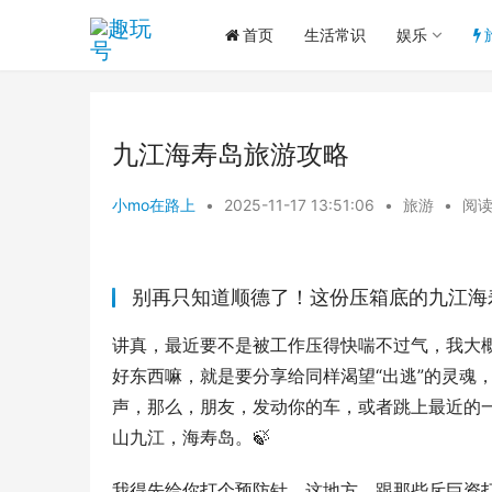
首页
生活常识
娱乐
九江海寿岛旅游攻略
小mo在路上
•
2025-11-17 13:51:06
•
旅游
•
阅读
别再只知道顺德了！这份压箱底的九江海
讲真，最近要不是被工作压得快喘不过气，我大
好东西嘛，就是要分享给同样渴望“出逃”的灵魂
声，那么，朋友，发动你的车，或者跳上最近的一
山九江，海寿岛。🍃
我得先给你打个预防针，这地方，跟那些斥巨资