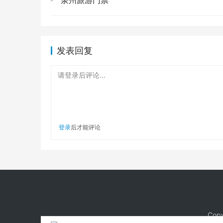
泉州旅游门票
子、墨镜、防晒霜，一个都不能少！不然回
关于吃喝
:岛上的农家乐基本都集中在码头
水，随时补充能量。
发表回复
最佳时间
:尽量避开周末和节假日的高峰期
请登录后评论...
就是包岛的节奏！天气嘛，选个晴朗的日子，
海寿岛，它就像一个温柔的怀抱，在你需要的时
始的方式，抚慰着你疲惫的心。下次当你觉得生
登录
后才能评论
发现，那些天大的烦恼，好像也没那么重要了。真
版权声明：本站所有作品（图文、音视频）均由用户
本站有涉嫌抄袭侵权/违法违规的内容。请发送邮件至 13
Copy