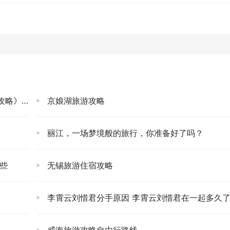
一场海寿岛的日落。找一个视野开阔的江边，可以是码头附近，
，把整片天空和江面染成一片温暖的橘红色，那种壮丽与温柔，
洒满了碎金。世界在那一刻安静下来，只剩下风声和自己的心跳
地变化，感觉自己所有的疲惫和焦虑，都随着那轮落日，一同沉
”。🧡
的问题，我也给你理出来了。这可不是那种泛泛而谈的东西，是
我这篇呕心沥血的九江海寿岛旅游攻略，最核心的一点就是：放
emoji表情：
京娘湖旅游攻略
丽江，一场梦境般的旅行，你准备好了吗？
海寿码头”，把车开上渡轮（费用大概几十块往返），上岛后停车
些
无锡旅游住宿攻略
再打车到码头。
二三十块。记得一定要试一下车好不好骑，尤其是刹车！环岛一圈
李霄云刘惜君分手原因 李霄云刘惜君在一起多久
最好预留半天。
学防晒都给我拉满！岛上绿植虽多，但大部分路段还是挺晒的，帽