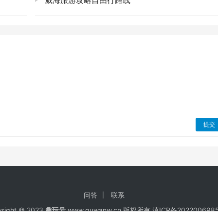
威海旅游攻略自由行路线
家黑八度可别哭。
和主路附近，价格公道，味道基本不会踩雷。也可以自己带点零食
，不然渡轮排队、租车排队，体验感会打折扣。工作日下午去，简
蓝天白云绿树江风，出片率100%！
候，随时为你敞开。它不催你，不赶你，只是静静地在那里，用
活有点难的时候，别硬扛着，来这里骑一圈车，吹一吹江风吧。
提交
的。💖
自行上传分享，仅供网友学习交流，不声明或保证其内容的正确性，如发
39397536@qq.com 举报，一经查实，本站将立刻删除。
问答
联系
right © 2023
趣玩号
www.quwanw.cn 版权所有
滇ICP备202200698