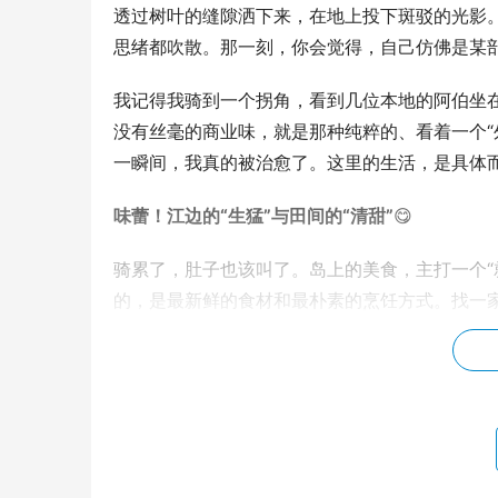
透过树叶的缝隙洒下来，在地上投下斑驳的光影
思绪都吹散。那一刻，你会觉得，自己仿佛是某部
我记得我骑到一个拐角，看到几位本地的阿伯坐
没有丝毫的商业味，就是那种纯粹的、看着一个“
一瞬间，我真的被治愈了。这里的生活，是具体而微
味蕾！江边的“生猛”与田间的“清甜”
😋
骑累了，肚子也该叫了。岛上的美食，主打一个“
的，是最新鲜的食材和最朴素的烹饪方式。找一
肉的鲜甜，是你在城里任何一家高级餐厅都吃不到
着一股子阳光的香气。我当时还点了一份本地特
着河鲜，这不就是向往的生活吗？🍻
日落！一场盛大的橙色告白
🌅