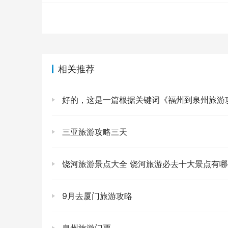
如果你时间充裕，求求你，一定要留到傍晚，看
以是西部的大堤上。当太阳慢慢收敛起它的光芒
会让你失语。远处的船只，变成了剪影，江面像
我当时就坐在江边的石头上，看着光影一分一秒
江底。那一刻，你才能真正理解，什么叫“人间值得
相关推荐
好了，我知道你已经心动到不行了，那些最实际
身走过一趟后，觉得必须得叮嘱你的肺腑之言。
好的，这是一篇根据关键词《福州到泉州旅游攻略》撰写的文章，旨在吸引用户点击，内容风格参考社交媒体种草排版，并融入了
的计划，用心去感受！
三亚旅游攻略三天
给你的超实用小贴士💡 
关于交通
:最方便肯定是自驾啦，直接导航“
饶河旅游景点大全 饶河旅游必去十大景点有哪
便。如果不开车，可以坐公共交通到九江，
关于骑行
:租车价格很亲民，一天下来也就
9月去厦门旅游攻略
概1-2小时，但算上走走停停拍照的时间，
关于防晒
:姐妹们，听我的，物理防晒和化