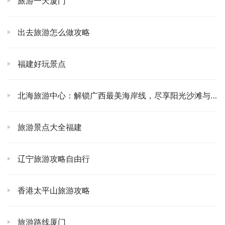
旅游一天厦门
当然了，玻璃栈道也得去体验一番！走上去的时候，脚底下
就是万丈深渊，心里“扑通扑通”直跳，嘴上说着“我不
出去旅游怎么做攻略
怕！”，其实每一步都走得小心翼翼，手紧紧抓着旁边的扶
手。😂 旁边的游客各种尖叫，各种拍照，我就感觉自己像
福建好玩景点
个移动的背景板，努力保持着“我很酷”的表情。但是啊，这
种又害怕又兴奋的体验，真的让你觉得心跳加速，活着的滋
北海旅游中心：解锁广西最美海岸线，尽享阳光沙滩与海鲜盛宴
味儿，特别浓烈。袁家界、杨家界这些地方，更是移步换
景，每一眼都是新的惊喜。我个人建议，体力好的朋友，一
旅游景点大全福建
定要多走走那些小径，避开主干道的人流，你会发现更多不
为人知的秘境和角度。
辽宁旅游攻略自由行
吃在张家界，我可没少下功夫。湘西的腊肉、三下锅，麻辣
鲜香，特别下饭！🌶️ 我记得有一次，在一家不起眼的小馆子
香港太平山旅游攻略
里，点了一份土家三下锅，里面的土豆粉、豆腐、腊肉、魔
芋，炖得软烂入味，香气扑鼻，配上当地的米酒，那种满足
旅游路线厦门
感，比什么米其林大餐都来得真实、接地气。当然，如果你