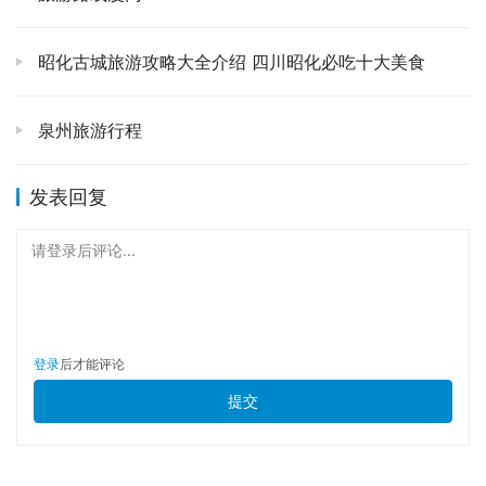
像我一样喜欢吃辣，那简直是到了天堂！不过记得备好清凉
饮料，以免辣到喷火哦！
昭化古城旅游攻略大全介绍 四川昭化必吃十大美食
离开了张家界的雄浑与震撼，我踏上了前往九寨沟的旅程。
泉州旅游行程
这一路上，从湖南到四川，交通虽然有些折腾，飞机转大
巴，但每一次颠簸，都像是为了迎接下一场视觉盛宴的铺
发表回复
垫。🚌 当我终于抵达九寨沟，推开窗户看到外面清新湿润
的空气和远处连绵的山峦时，心里那种期待感，简直达到了
请登录后评论...
顶点！
九寨沟，你知道吗？它完全是另一种风格，如果说张家界是
阳刚大气的神话，那九寨沟就是温柔婉约的诗篇。🌊 刚一
登录
后才能评论
进景区，那一片片宝石蓝、祖母绿、橘红色的海子，瞬间就
提交
抓住了我的全部视线。水是这里的灵魂，清澈得不可思议，
连水底的枯木、游鱼都清晰可见。阳光洒下来，湖面波光粼
粼，色彩随着光线的变化而变幻，简直就像上帝打翻了调色