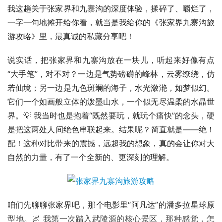
我这趟关于张家界和九寨沟的深度体验，揉碎了、嚼烂了，
一字一句地摊开给你看，就当是我给你的《张家界九寨沟旅
游攻略》里，最真诚的私藏分享吧！
说实话，把张家界和九寨沟放在一块儿，听起来好像有点
“大手笔”，对不对？一边是气势磅礴的峰林，云雾缭绕，仿
若仙境；另一边是九色斑斓的海子，水光潋滟，如梦似幻。
它们一个如画般立体的泼墨山水，一个似无尽温柔的水晶世
界。💡 我当时也是抱着“既然要玩，就玩个痛快”的念头，硬
是把这两处人间绝色串联起来。结果呢？简直就是——绝！
配！这种对比带来的震撼，远超我的想象，真的会让你对大
自然的力量，有了一个全新的、更深刻的理解。
咱们先聊聊张家界吧，那个电影里“阿凡达”的潘多拉星球原
型地。🌌 我第一次踏入武陵源的核心景区，那种感觉，怎