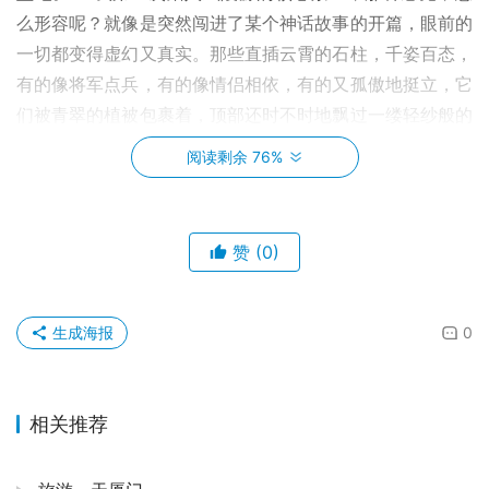
么形容呢？就像是突然闯进了某个神话故事的开篇，眼前的
一切都变得虚幻又真实。那些直插云霄的石柱，千姿百态，
有的像将军点兵，有的像情侣相依，有的又孤傲地挺立，它
们被青翠的植被包裹着，顶部还时不时地飘过一缕轻纱般的
云雾。我当时就愣在那里，嘴巴微微张着，相机举起来又放
阅读剩余 76%
下，觉得任何镜头都无法捕捉到它的万分之一。
我记得那天，天门山索道排队等得我脚都快断了，心里暗骂
赞
(0)
了一百遍“人也太多了吧！”，但当缆车缓缓升空，整个张家
界市像是积木玩具一样被甩在身后，那种豁然开朗的感觉，
瞬间就冲散了所有的疲惫。☁️ 俯瞰着脚下的苍翠大地，远
生成海报
0
处的山峦层层叠叠，仿佛一幅巨大的水墨画卷在眼前徐徐展
开。特别是穿过云雾的那一刻，感觉自己真的像是腾云驾雾
的神仙，飘飘欲仙。到了天门洞，那巨大的天然穿山溶洞，
相关推荐
简直是大自然的鬼斧神工，站在下面仰望，那种震撼感，让
你觉得人类是多么的渺小。