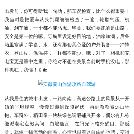
出发前，你可得听我一句劝，那车况检查，比什么都重要！
我当时是把爱车从头到尾细细检查了一遍，轮胎气压、机
油、刹车液，一个都不能马虎。毕竟，我们要跑的是山路，
安全是第一位的嘛。导航里设定好目的地，油箱加满，后备
箱里塞满了零食、水、还有那套我心爱的户外装备——冲锋
衣、登山杖、保温杯，一样都不能少。哦，对了，相机和充
电宝更是重中之重，你绝对不想在美景当前时手机没电，那
种抓狂，我懂！📱🎒
从我居住的城市出发，一路向南，高速公路上的风景从一开
始的平坦规整，慢慢过渡到丘陵起伏，再到渐渐被远山环
抱。车窗外，稻田像一块块绿色绸缎铺展开来，偶尔有几栋
徽派老宅点缀其间，白墙黛瓦，在阳光下格外醒目。那感
觉，就像一幅流动的画卷，心情也跟着这自由的驰骋，变得