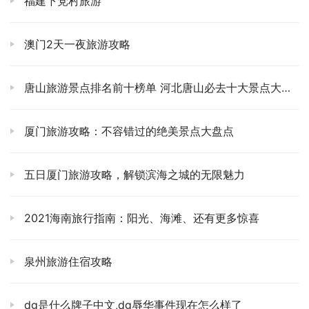
福建下党村旅游
第二天，天还没蒙蒙亮，我就醒了。简单洗漱后，直奔换乘
中心。自驾的便利性此刻体现得淋漓尽致，不用赶班车，时
间完全由自己掌控。坐上景区大巴，一路盘山而上，空气越
澳门2天一夜旅游攻略
发清新，也开始感受到山间的湿意。索道缆车缓缓上升，脚
下的景色逐渐变得辽阔，云雾在山谷间缭绕，像仙女的裙
唐山旅游景点排名前十榜单 河北唐山必去十大景点大盘点
摆。那一刻，心头猛地一颤，我知道，我真的来了，来了这
片只存在于水墨画里的仙境。☁️🚠
厦门旅游攻略：不容错过的绝美景点大盘点
我的登山路线选择了从玉屏索道上行，这条线的好处是，可
以直接抵达黄山的精华区域。迎客松那雄伟的身姿，果然名
五日厦门旅游攻略，解锁滨海之城的无限魅力
不虚传，枝干虬劲，像一位张开双臂的老者，在欢迎每一位
远道而来的客人。我在它面前驻足良久，拍了好些照片，也
2021海南旅行指南：阳光、海滩、还有更多惊喜
学着它一样，静静地感受着山风的吹拂。随后，便开始了真
正的徒步之旅。莲花峰、光明顶、天都峰……这些名字，光
泉州旅游住宿攻略
是念出来，都带着一股磅礴的气势。我选择挑战了天都峰，
那“鲫鱼背”的险峻，真是让人心跳加速，手脚并用，每一步
dg是什么牌子中文,dg辱华事件现在怎么样了
都得小心翼翼。但当你终于攀上峰顶，看到那无限的风光