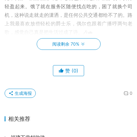
轻盈起来。饿了就在服务区随便找点吃的，困了就换个司
机，这种说走就走的潇洒，是任何公共交通都给不了的。路
上我最喜欢放些轻松的爵士乐，偶尔也跟着广播哼两句老
歌，感觉自己真是把生活过成了诗。🎶🚗
阅读剩余 70%
抵达黄山脚下时，已是傍晚。我提前预订了汤口镇的民宿，
那小镇被群山环绕，空气中都带着湿润的泥土和植物的清
香。民宿的老板娘特别热情，端上来一壶热茶，还细心地帮
赞
(0)
我规划第二天的登山路线，建议我第二天一大早出发，避开
人潮。她那地道的徽州口音，听着就让人觉得温暖。卸下行
囊，在小镇里找了家看着顺眼的餐馆，点了一份臭鳜鱼和毛
生成海报
0
豆腐。别看名字有点“挑战性”，但那味道，真的是鲜美入
魂，尤其是臭鳜鱼，肉质紧实，咸鲜回甘，配上米饭，简直
停不下来！吃饱喝足，伴着蛙鸣虫叫，早早入眠，为第二天
相关推荐
的“硬仗”积蓄体力。😴🐟