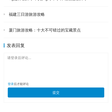
时，所有的疲惫都瞬间烟消云散了。层峦叠嶂，云海翻腾，
那一瞬间，感觉自己就是天地间的一粒尘埃，渺小而又被这
福建三日游旅游攻略
壮丽所包容。那种震撼，真不是几句华丽的辞藻能形容的。
我站在那里，风从耳边呼啸而过，头发被吹得乱七八糟，却
厦门旅游攻略：十大不可错过的宝藏景点
也顾不得许多，只想把这一幕刻进脑海里。⛰️🌬️
发表回复
黄山的日出，是万万不能错过的。为了看日出，我在光明顶
附近的白鹅山庄住了下来。条件虽然不能跟山下的星级酒店
请登录后评论...
比，但想想能在日出前几分钟，裹着棉大衣，和一群志同道
合的人一起，等待那第一缕阳光撕裂夜幕，染红天际，就觉
得无比值得。当太阳从云海深处缓缓升起，金色的光芒一点
点洒向群峰，整个世界都苏醒了，那种温暖、那种希望，足
登录
后才能评论
以洗涤掉你所有的烦恼和疲惫。看完日出，再继续走了些未
提交
曾踏足的小径，比如排云亭那边的奇石，像猴子观海，像仙
人指路，大自然的鬼斧神工，真是令人叹为观止。下山的时
候，我选择了太平索道，省力又可以从另一个角度欣赏黄山