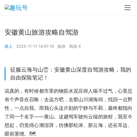
安徽黄山旅游攻略自驾游
路上
2025-11-17 14:01:19
旅游
阅读 4
征服云海与山峦：安徽黄山深度自驾游攻略，我的
自由探险笔记！
说真的，有时候都市里的钢筋水泥压得人喘不过气，心里总
有个声音在召唤：去远方吧，去那山川湖海间，找回一点野
性，一点自我。而我心头这片刻的宁静与不羁，最终都指向
了同一个名字——黄山。这趟驾车驶向云端的旅程，我至今
想起，仍觉得心潮澎湃，仿佛那松涛、那云海，还在耳边、
眼前萦绕。🗺️