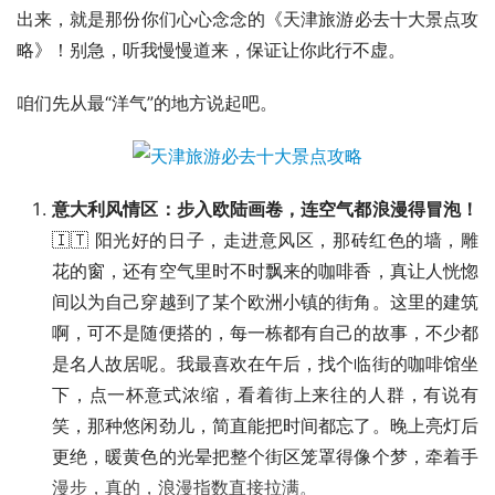
出来，就是那份你们心心念念的《天津旅游必去十大景点攻
略》！别急，听我慢慢道来，保证让你此行不虚。
咱们先从最“洋气”的地方说起吧。
意大利风情区：步入欧陆画卷，连空气都浪漫得冒泡！
🇮🇹 阳光好的日子，走进意风区，那砖红色的墙，雕
花的窗，还有空气里时不时飘来的咖啡香，真让人恍惚
间以为自己穿越到了某个欧洲小镇的街角。这里的建筑
啊，可不是随便搭的，每一栋都有自己的故事，不少都
是名人故居呢。我最喜欢在午后，找个临街的咖啡馆坐
下，点一杯意式浓缩，看着街上来往的人群，有说有
笑，那种悠闲劲儿，简直能把时间都忘了。晚上亮灯后
更绝，暖黄色的光晕把整个街区笼罩得像个梦，牵着手
漫步，真的，浪漫指数直接拉满。