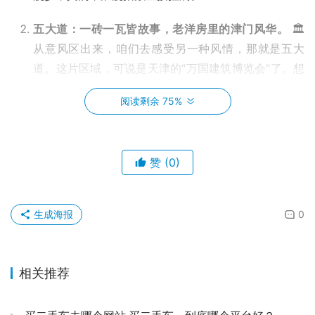
五大道：一砖一瓦皆故事，老洋房里的津门风华。
🏛️
从意风区出来，咱们去感受另一种风情，那就是五大
道。这片区域，可说是天津的“万国建筑博览会”了。想
象一下，几百栋风格迥异的西洋小楼，什么英式、法
阅读剩余 75%
式、德式、西班牙式……林林总总，每一栋都像一部无
声的电影，讲述着百年前的浮华与沧桑。我建议你们一
定要坐一次马车或者那种电瓶车，让车夫给你讲讲那些
赞
(0)
楼背后的传奇故事，你会发现，原来历史可以这么鲜
活，这么有血有肉。走在其中，你总会忍不住停下来，
仰望，感叹，甚至会悄悄脑补当年住在这里的人们，过
生成海报
0
着怎样的生活。
天津之眼：俯瞰津门夜色，璀璨星河尽收眼底。
🎡 都
相关推荐
来了天津，怎么能错过“天津之眼”呢？它可是世界上唯
一一个建在桥上的摩天轮啊！傍晚时分上去，看着夕阳