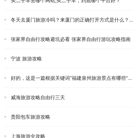
买二手车去哪个网站,买二手车，到底哪个平台好？
一点点沉入海河的波光里，华灯初上，整个城市像被洒
上了一层碎钻，逐渐亮起来。那一刻，你会有种特别的
感动，整个天津的脉搏似乎都在你脚下跳动。我每次
冬天去厦门旅游冷吗？来厦门的正确打开方式是什么？🌟 冬天到厦门旅游冷不冷？ 答案是：不冷！ 厦门地处亚热带季风区，气候温暖湿润。即使在冬天，平均气温也在10-15℃左右，不会感到寒冷。
去，都忍不住想：嘿，这不就是天津人眼里最浪漫的
“星空”吗？转一圈大概半小时，足够你慢慢品味这座城
张家界自由行攻略避坑必看 张家界自由行游玩攻略指南
市的璀璨与辽阔了。
宁波 旅游攻略
古文化街：穿越千年，寻找老天津的烟火气。
🏮 逛完
了洋气的地方，咱们得接地气，去感受下老天津最醇厚
的味道——古文化街。这里啊，就像是把天津的历史凝
好的，这是一篇根据关键词“福建泉州旅游景点有哪些”创作的文章，旨在吸引用户点击并提供有价值的旅游信息，同时避免直接堆砌关键词，并模仿小红书的排版风格：
固在了街头巷尾。泥人张、杨柳青年画、耳朵眼炸
糕……这些老字号，不仅仅是商品，更是一种文化的传
威海旅游攻略自由行三天
承。我最爱在这里淘一些小物件，那种带着岁月痕迹的
工艺品，总能让我爱不释手。街边的小吃也别错过，边
贵阳包车旅游攻略
走边吃，感受那股子浓浓的市井烟火气，你会发现，天
津人的日子，过得真是滋润又有趣。
上海旅游全攻略