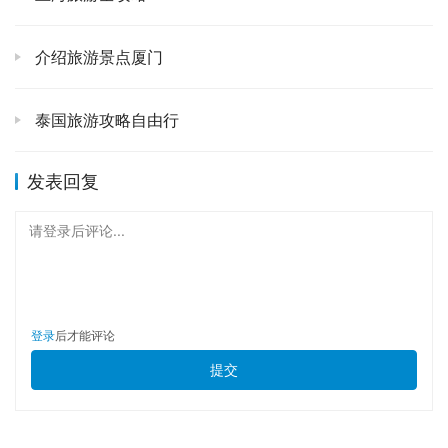
海河夜景：华灯初上，一艘船载你游览“津门不夜城”。
🌉 说实话，如果只白天看海河，你会觉得它很美，但
介绍旅游景点厦门
不够惊艳。可一旦到了晚上，尤其是坐上游船，那感觉
可就完全不一样了！两岸的灯光全部亮起，霓虹闪烁，
泰国旅游攻略自由行
一座座造型各异的桥梁在灯光下熠熠生辉，就像是海河
上的珍珠项链。我个人觉得，游船是感受海河魅力的最
发表回复
佳方式，你可以从一个完全不同的视角去欣赏这座城
市，微风拂面，两岸的建筑在灯光勾勒下格外迷人，真
请登录后评论...
有种置身画中游的感觉。
瓷房子：用碎片拼接出的艺术奇迹，每一寸都闪着光。
✨ 第一次看到瓷房子，我直接就“哇”出声了！这哪里是
登录
后才能评论
房子啊，分明就是一件巨型的艺术品！屋里屋外，从墙
提交
壁到天花板，再到每一根柱子，全都是用瓷器碎片、水
晶、玛瑙等等各种宝贝装饰出来的。这栋房子简直就是
用金钱和热爱堆砌出来的“疯狂”与浪漫。我敢打赌，你