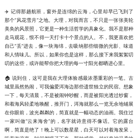
✈️ 记得那趟航班，窗外是连绵的云海，心里却早已飞到了
那个“风花雪月”之地。大理，对我而言，不只是一张张美轮
美奂的风景照，它更是一种生活哲学的具象化。我不是那种
走马观花，恨不得一天打卡十个景点的人。不，我更喜欢把
自己“丢”进去，像一块海绵，去吸纳那些细微的光影、味道
和人情味儿。所以，如果你也是这样，那么接下来我絮絮叨
叨的这些，或许能帮你把大理的每一寸阳光都晒进心里。
🏠 说到住，这可是我在大理体验感最浓墨重彩的一笔。古
城里虽然热闹，可我偏爱洱海边那些遗世独立的民宿。想象
一下，每天清晨，不是被闹钟吵醒，而是被阳光透过纱窗，
和着海风轻柔地唤醒，推开门，洱海就那么一览无余地铺展
在你眼前，波光粼粼的，简直就是一幅动态的油画。我住过
一家叫做“云来海舍”的，名字就诗意得不像话。它的露台
啊，简直是绝了！晚上可以数星星，白天可以对着海发呆，