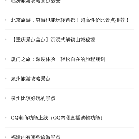
临汾旅游攻略景点必去
🚶‍♀️ 大理古城，嗯，它不像丽江古城那么商业化到有点失
真，它保留了更多的市井气和生活气息。我喜欢在石板路上
北京旅游，穷游也能玩转首都！超高性价比景点推荐！
漫无目的地闲逛，拐进一条不知名的小巷，也许就能撞见一
家别致的小店，或者看到当地人在自家院子里晒太阳，那种
不经意的偶遇，才是旅行中最动人的惊喜。文献楼、五华
【重庆景点盘点】沉浸式解锁山城秘境
楼、洋人街，这些地标当然要去看看，但更重要的是，感受
它独特的节奏。找一家小酒馆，点一杯当地的梅子酒，听听
厦门之旅：深度体验，轻松自在的旅程规划
驻唱歌手的低吟浅唱，或者，就坐在街边，看着人来人往，
让自己的思绪放空。我特别爱逛那些手作店，那些银饰、扎
泉州旅游攻略景点
染，都带着匠人的温度，忍不住会带几件回家，不为别的，
只为那份独一无二的心意。
泉州比较好玩的景点
🏯 喜洲古镇，这个地方，你一定要去！它比大理古城更古
朴，也更生活化。白族民居的建筑风格特别有韵味，那种
QQ电商功能上线（QQ内测直播购物功能）
“三坊一照壁，四合五天井”的布局，每一砖一瓦都藏着故
事。最让我魂牵梦绕的，是喜洲粑粑！天哪，那一口香糯酥
福建内有哪些旅游景点