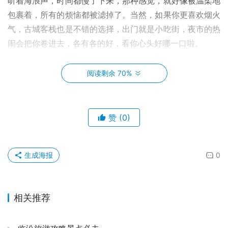
听着海浪声，时间都慢了下来，那种感觉，就好像被温柔地
包裹着，所有的烦恼都被滤掉了。当然，如果你更喜欢烟火
气，古城客栈也是不错的选择，出门就是小吃街，夜市的热
闹会把你卷进去，各有各的好，看你心头好哪一口啦。
🚲 洱海，是绕不开的主角，它简直就是大理的灵魂。我推
阅读剩余 70%
荐你一定！一定！要骑行环海。别问我累不累，累也值得！
租一辆小电动车，或者更纯粹的，骑一辆自行车，从双廊出
发，沿着海岸线一路向南。那天的阳光特别好，金子一样洒
赞
(0)
在海面上，风里带着青草和泥土的芬芳，还有若有若无的鱼
腥味儿，混合在一起，是独属于大理的味道。路边时不时会
出现一棵孤独的树，或者一片金灿灿的稻田，随便停下来拍
生成海报
0
几张，都是不需要滤镜的壁纸。我记得有那么一个瞬间，我
停在路边，看着远处的苍山和近处的洱海，耳边只有风声和
偶尔传来的鸟鸣，心底突然涌起一种莫名的感动，眼眶都湿
相关推荐
润了，真是太美了，美到让人想哭。