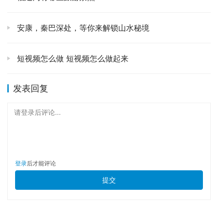
脆，甜而不腻，简直是味蕾的巅峰体验。我当时是在一家老
字号门口排了好久的队才买到，热腾腾地拿到手里，咬上一
安康，秦巴深处，等你来解锁山水秘境
口，酥皮咔嚓作响，里面的馅料软糯甜香，配上一杯热茶，
简直是人间至味。别忘了去逛逛喜洲的田园风光，大片的稻
田随着风摇曳，像绿色的波浪，美得让人心醉，在这里，你
短视频怎么做 短视频怎么做起来
会真正感受到一种回归田园的宁静。
发表回复
⛰️ 苍山，大理的守护神，它的存在，让洱海显得更加深
邃，让古城多了一份依靠。我选择了乘坐感通索道上山，虽
请登录后评论...
然是“坐享其成”，但当缆车缓缓上升，整个洱海和古城都在
脚下渐渐变小，那种豁然开朗的感觉，简直太震撼了！山顶
的空气格外清新，带着高山独有的凉意和湿润。我沿着栈道
漫步，路边的野花开得正盛，时不时还有小松鼠从树丛中窜
登录
后才能评论
出来，那种和大自然亲近的感觉，真是妙不可言。如果你体
提交
力好，也可以选择徒步一部分路段，更深入地感受苍山的雄
伟和静谧。站在高处，俯瞰整个大理坝子，那种心胸开阔的
感觉，足以涤荡掉所有的尘嚣。