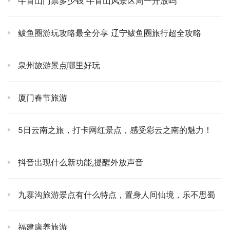
牛首山门票多少钱 牛首山风景区周一开放吗
然后是米线。不是过桥米线，是小锅米线、豆花米线、凉米
线！🌶️ 小锅米线，用小铜锅现煮，一锅一碗，汤底浓郁，米
鲅鱼圈游玩攻略最全分享 辽宁鲅鱼圈旅行超全攻略
线Q弹，加上鲜肉末和酸腌菜，那叫一个开胃。豆花米线
呢，则是把嫩滑的豆花和米线拌在一起，酱料是关键，花生
泉州旅游景点哪里好玩
碎、韭菜、各种酱汁混合在一起，口感层次丰富到爆炸。随
便钻进一条老街，看到那种店面不大、甚至有点破旧，但里
厦门春节旅游
面坐满了人的小店，冲进去，绝对不会让你失望。
说到这里，就不得不提我那份压箱底的《昆明旅游旅游攻
5日云南之旅，打卡网红景点，感受彩云之南的魅力！
略》了。市面上很多所谓的指南，只会带你去那些人挤人的
“网红打卡点”。但我这篇的核心就是要告诉你，昆明的精髓
抖音出现什么新功能,提醒外放声音
在于“逛”和“寻”。比如说斗南花市，很多人都告诉你晚上去
买花便宜。但我的建议是，你凌晨三四点去一次。💐 那时
九寨沟旅游景点有什么特点，置身人间仙境，乐不思蜀
候，你看到的不是游客，而是真正的花农、花商，整个市场
灯火通明，人声鼎沸，空气里全是鲜花的香气和泥土的味
福建康养旅游
道。那种生命力蓬勃的交易场面，比你买一束便宜的玫瑰要