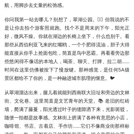
航，用脚步去丈量的松弛感。
你问我第一站去哪儿？别想了，翠湖公园。🚶‍♀️ 但我说的不
是让你去拍个游客照就跑。找个不是周末的下午，阳光正
好，微风不燥。你就在湖边的长椅上坐下，什么也别干。看
那些从西伯利亚飞来的红嘴鸥，一个个肥得流油，胆子大得
能直接从你手上抢面包吃，简直是鸟中恶霸。再看看旁边那
些悠闲得不像话的本地人，喝茶、聊天、打牌、拉二胡……
时间在这里仿佛被按下了慢放键。那种感觉，是任何5A级
景区都给不了你的，是一种融进城市肌理的惬意。🐦
从翠湖溜达出来，腿儿着就能到西南联大旧址和旁边的文林
街、文化巷。这里简直是文艺青年的天堂。📚 老旧的红砖
墙，爬满了藤蔓，阳光透过叶子的缝隙洒下来，光影斑驳，
随便一拍都是故事感。文林街上挤满了各种有意思的小店，
咖啡馆、书店、古着店、手作坊……它们不像商业街那样标