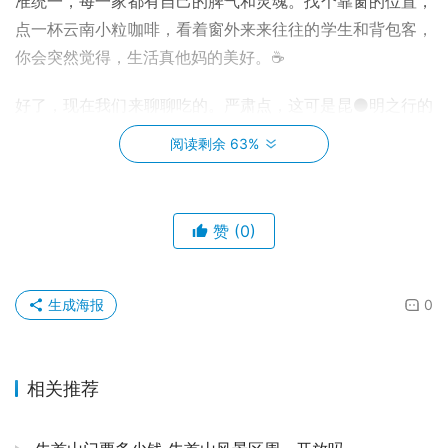
准统一，每一家都有自己的脾气和灵魂。找个靠窗的位置，
点一杯云南小粒咖啡，看着窗外来来往往的学生和背包客，
你会突然觉得，生活真他妈的美好。☕
好了，现在我们来聊聊吃的。严肃点，这可是昆⚫️明之行的
灵魂所在！来昆明不为了吃，那简直是暴殄天物！答应我，
阅读剩余 63%
别再只知道过桥米线了，那玩意儿更像是一种仪式，本地人
其实不常吃。真正的美食密码，都藏在那些犄角旮旯的居民
楼小店里。🤤
赞
(0)
先说个最不起眼的——洋芋。对，就是土豆。云南人能把一
个平平无奇的土豆，给你玩出花儿来。炸洋芋，必须是那种
生成海报
0
外壳焦脆、内里绵软的，撒上特制的辣椒面、折耳根、香
菜……妈呀，写到这里我的口水已经开始分泌了。还有煮洋
芋，蘸着店家秘制的蘸水，又香又辣，一口一个，根本停不
相关推荐
下来。真的，你随便在街上找个小摊，看着人多的准没错。
🥔