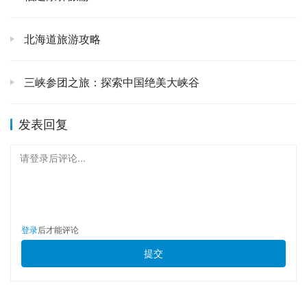
震撼得多。这才是真正深入一座城市的方式。
北海道旅游攻略
还有，别总盯着市中心那几个地方。时间充裕的话，坐上公
交车，去西山睡美人脚下看看滇池。🌊 不要去那些圈起来
三峡参团之旅：探索中国绝美大峡谷
收费的观景台，就沿着湖边的公路慢慢走，或者租一辆自行
车骑行。你会看到不一样的滇池，更广阔，更宁静。夕阳西
发表回复
下的时候，整个湖面都被染成金色，那种壮丽，会让你觉得
之前所有的舟车劳顿都值了。
请登录后评论...
住宿的话，我个人不太建议住在最核心的商业区，有点吵。
可以选择住在翠湖附近，或者一些交通便利的地铁口附近的
老小区里，找个有特色的民宿。🏡 早上可以去楼下吃一碗
登录
后才能评论
地道的稀豆粉油条，晚上能听到邻居家的炒菜声，这种感
提交
觉，会让你觉得自己不是一个游客，而是短暂地在这里生活
了几天。