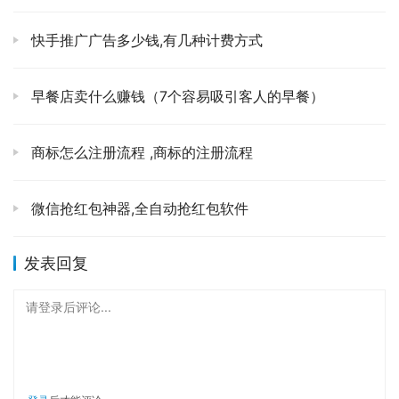
    第一趣味娱乐类，用户看了就想笑；
快手推广广告多少钱,有几种计费方式
    第二新鲜炫酷类，用户看了就觉得好玩儿；
    第三情感共鸣类，用户看了能戳心；
早餐店卖什么赚钱（7个容易吸引客人的早餐）
    第四颜值担当类，用户看了就想追；
商标怎么注册流程 ,商标的注册流程
    第五是实用知识类，用户一学就能会；
微信抢红包神器,全自动抢红包软件
6、爆款文案怎么做
发表回复
爆款文案怎么做
请登录后评论...
    第一爆点前置，明确提出给用户带来的价值，指出用户
关心的痛点，增加让用户觉得好玩儿的话题。