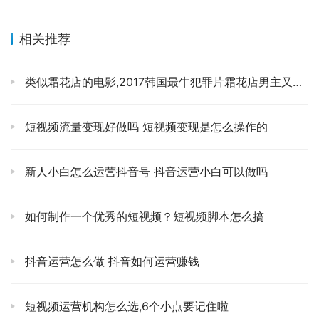
    做短视频的五个创作思路。
    第一痛点要准，精准找到用户想要却得不到的内容，
相关推荐
    第二，泪点要动，让用户能够在亲情爱情友情同情上得
类似霜花店的电影,2017韩国最牛犯罪片霜花店男主又一部力作
到感动。
    第三，热点要紧，紧跟一鸣抖的热门话题，借力上热
短视频流量变现好做吗 短视频变现是怎么操作的
门。
新人小白怎么运营抖音号 抖音运营小白可以做吗
    第四，奇点要新，少见的，独具创意的技术流、工艺
等。
如何制作一个优秀的短视频？短视频脚本怎么搞
    第五，正点要深，价值深度，思想有高度，技能有干
货。
抖音运营怎么做 抖音如何运营赚钱
5、什么样的内容容易出爆款
短视频运营机构怎么选,6个小点要记住啦