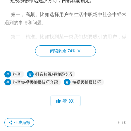
    短视频创作选题没方向，四招就能搞定。
    第一，高频。比如选择用户在生活中职场中社会中经常
遇到的事情和问题。
    第二，精准。比如找到某一类我们想要吸引的用户，做
出他们的用户画像，为他们量身定制选题。
阅读剩余 74%
    第三，熟悉，找到自己最熟悉最擅长最专业的领域，围
绕着自己的能力和增长预期来做选题。
抖音
抖音短视频拍摄技巧
    第四，行动成本。人性是贪婪的，降低用户做出选择的
抖音短视频拍摄技巧介绍
短视频拍摄技巧
成本，满足用户的以小换大，以少换多的心理
赞
(0)
4、短视频内容创作思路
生成海报
0